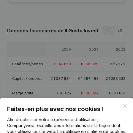
Données financières
de Il Gusto Invest
2025
2024
2023
Bénéfices/pertes
€
-49 659
€
-66 039
€
52 579
Capitaux propres
€
1 037 834
€
1 087 493
€
1 283 532
Marge brute
€
16 425
€
-30 387
€
133 861
Clo
Faites-en plus avec nos cookies !
Afin d'optimiser votre expérience d'utilisateur,
Companyweb recueille des informations sur la façon dont
Publications
de Il Gusto Invest
vous utilisez ce site web.
La politique en matière de cookies