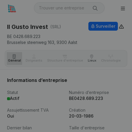
Il Gusto Invest
Surveiller
(SRL)
BE 0428.689.223
Brusselse steenweg 163,
9300
Aalst
Général
Dirigeants
Structure d'entreprise
Lieux
Chronologie
Com
Informations d’entreprise
Statut
Numéro d’entreprise
Actif
BE0428.689.223
Assujettissement TVA
Création
Oui
20-03-1986
Dernier bilan
Taille d'entreprise