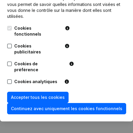
vous permet de savoir quelles informations sont visées et
vous donne le contrôle sur la manière dont elles sont
Date
Publication
utilisées.
Siège Social - Adressen Anders Dan
Cookies
25-06-2026
Siège Social
(NL)
fonctionnels
Cookies
Appellation - But - Demissions -
publicitaires
Nominations - Assemblée générale -
15-12-2025
Année comptable - Statuts
(Traduction, Coordination, Autres
Cookies de
Modifications, …)
(NL)
préférence
01-12-2025
Siège Social
Cookies analytiques
Statuts (Traduction, Coordination,
Accepter tous les cookies
26-02-2024
Autres Modifications,...)
Continuez avec uniquement les cookies fonctionnels
01-02-2018
Siège Social
(NL)