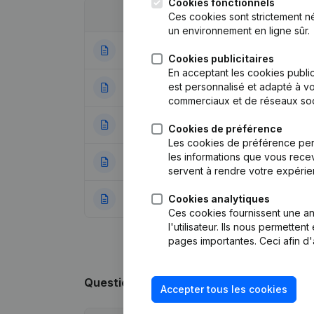
Cookies fonctionnels
Date
Publication
Ces cookies sont strictement n
un environnement en ligne sûr.
25-03-2021
Demissions - Nom
Cookies publicitaires
En acceptant les cookies public
est personnalisé et adapté à vo
24-06-2016
Demissions - Nom
commerciaux et de réseaux soc
23-06-2015
Demissions - Nom
Cookies de préférence
Les cookies de préférence per
les informations que vous recev
25-06-2009
Demissions - Nom
servent à rendre votre expérie
Cookies analytiques
17-08-2004
Augmentation de C
Ces cookies fournissent une ana
l'utilisateur. Ils nous permette
pages importantes. Ceci afin d'
Questions fréquemment posées
Accepter tous les cookies