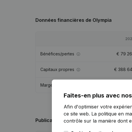
Données financières
de Olympia
20
Bénéfices/pertes
€
79 2
Capitaux propres
€
388 6
Marge brute
€
221 4
Faites-en plus avec nos
Afin d'optimiser votre expérie
ce site web.
La politique en ma
Publications
de Olympia
contrôle sur la manière dont ell