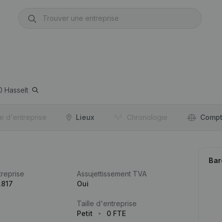
0
Hasselt
re d'entreprise
Lieux
Chronologie
Compt
Bar
reprise
Assujettissement TVA
.817
Oui
Taille d'entreprise
Petit
0 FTE