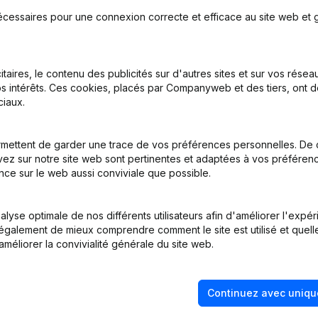
écessaires pour une connexion correcte et efficace au site web et g
inations
(NL)
itaires, le contenu des publicités sur d'autres sites et sur vos rése
s intérêts. Ces cookies, placés par Companyweb et des tiers, ont d
inations
(NL)
iaux.
inations
(NL)
mettent de garder une trace de vos préférences personnelles. De 
ez sur notre site web sont pertinentes et adaptées à vos préférence
inations
(NL)
nce sur le web aussi conviviale que possible.
apital - Euro Modification(s) Statuts
(NL)
lyse optimale de nos différents utilisateurs afin d'améliorer l'expé
nt également de mieux comprendre comment le site est utilisé et quell
améliorer la convivialité générale du site web.
Continuez avec uniqu