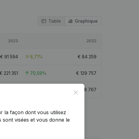
Table
Graphique
2023
2022
€
91 594
8,71%
€
84 259
€
221 351
70,59%
€
129 757
€
219 560
10,46%
€
198 767
Close
r la façon dont vous utilisez
 sont visées et vous donne le