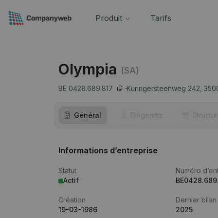
Produit
Tarifs
Olympia
(SA)
BE 0428.689.817
Kuringersteenweg 242,
350
Général
Dirigeants
Structu
Informations d’entreprise
Statut
Numéro d’ent
Actif
BE0428.689
Création
Dernier bilan
19-03-1986
2025