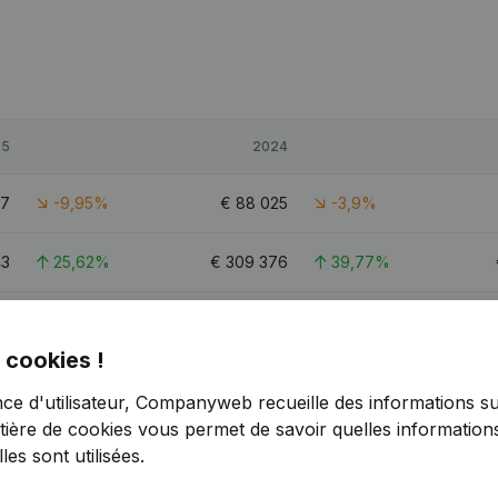
25
2024
67
-9,95%
€
88 025
-3,9%
43
25,62%
€
309 376
39,77%
85
-2,79%
€
227 832
3,77%
 cookies !
nce d'utilisateur, Companyweb recueille des informations su
tière de cookies
vous permet de savoir quelles informations
es sont utilisées.