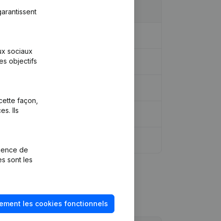
arantissent
aux sociaux
es objectifs
cette façon,
s. Ils
rience de
es sont les
ement les cookies fonctionnels