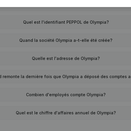
Quel est le numéro de TVA de Olympia?
Quel est l'identifiant PEPPOL de Olympia?
Quand la société Olympia a-t-elle été créée?
Quelle est l'adresse de Olympia?
d remonte la dernière fois que Olympia a déposé des comptes 
Combien d'employés compte Olympia?
Quel est le chiffre d'affaires annuel de Olympia?