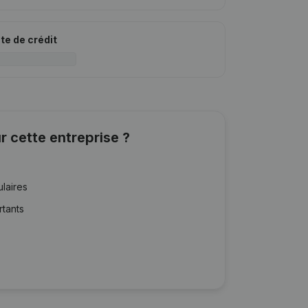
ite de crédit
r cette entreprise ?
ulaires
rtants