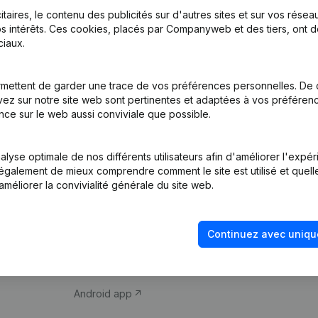
itaires, le contenu des publicités sur d'autres sites et sur vos rése
s intérêts. Ces cookies, placés par Companyweb et des tiers, ont d
iaux.
mettent de garder une trace de vos préférences personnelles. De 
ez sur notre site web sont pertinentes et adaptées à vos préférence
Produit
Thème
nce sur le web aussi conviviale que possible.
Informations
Compliance et pré
d’entreprise
fraude
lyse optimale de nos différents utilisateurs afin d'améliorer l'expé
nt également de mieux comprendre comment le site est utilisé et quell
Monitoring
Consulter des co
améliorer la convivialité générale du site web.
Recherche
Recherche de nu
internationale
Vérification de la 
Continuez avec uniqu
Prospection
iOS app
Android app