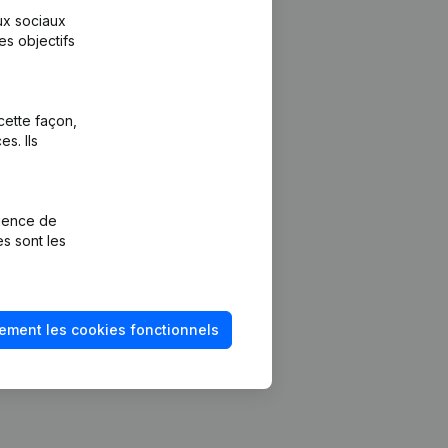
aux sociaux
es objectifs
cette façon,
s. Ils
Plateforme
vention de la
Intégrations
rience de
Intégrations
es sont les
mptes annuels
personnalisées
méro de TVA
Expérience de
paiement
solvabilité
ement les cookies fonctionnels
Contact
Tarifs