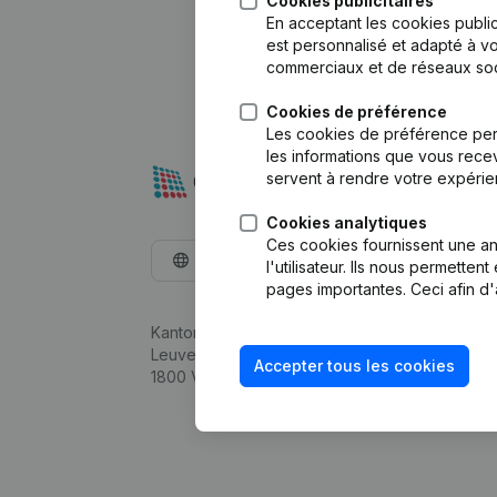
Cookies publicitaires
En acceptant les cookies public
est personnalisé et adapté à vo
commerciaux et de réseaux soc
Cookies de préférence
Les cookies de préférence per
les informations que vous recev
servent à rendre votre expérie
Cookies analytiques
Ces cookies fournissent une ana
Français
l'utilisateur. Ils nous permette
pages importantes. Ceci afin d'
Kantorenpark Everest
Leuvensesteenweg 248D,
Accepter tous les cookies
1800 Vilvoorde