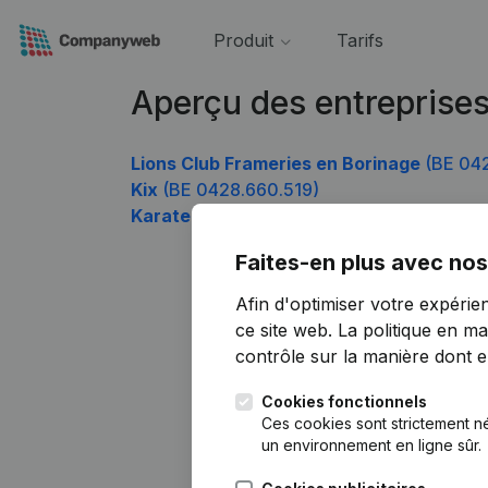
Produit
Tarifs
Aperçu des entreprise
Lions Club Frameries en Borinage
(BE 04
Kix
(BE 0428.660.519)
Karateclub Samoerai Leuven
(BE 0428.66
Faites-en plus avec nos
Afin d'optimiser votre expérie
ce site web.
La politique en ma
contrôle sur la manière dont ell
Cookies fonctionnels
Ces cookies sont strictement n
un environnement en ligne sûr.