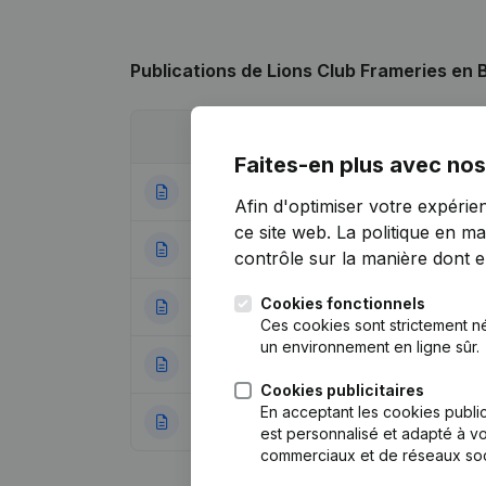
Publications
de Lions Club Frameries en 
Date
Publication
Faites-en plus avec nos
28-07-2026
Modification(s) S
Afin d'optimiser votre expérie
ce site web.
La politique en ma
26-02-2024
Déplacement Siè
contrôle sur la manière dont ell
Cookies fonctionnels
19-12-2023
Statuts (Traductio
Ces cookies sont strictement n
un environnement en ligne sûr.
03-06-2022
Demissions, Nomi
Cookies publicitaires
En acceptant les cookies public
21-12-2012
Demissions, Nomi
est personnalisé et adapté à vo
commerciaux et de réseaux soc