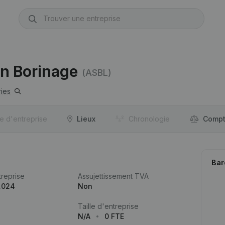
en Borinage
(ASBL)
ies
re d'entreprise
Lieux
Chronologie
Compt
Bar
reprise
Assujettissement TVA
.024
Non
Taille d'entreprise
N/A
0 FTE