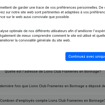
mettent de garder une trace de vos préférences personnelles. De 
ez sur notre site web sont pertinentes et adaptées à vos préférence
nce sur le web aussi conviviale que possible.
el est le numéro d'entreprise de Lions Club Frameries en Borin
lyse optimale de nos différents utilisateurs afin d'améliorer l'expé
nt également de mieux comprendre comment le site est utilisé et quell
améliorer la convivialité générale du site web.
uel est l'identifiant PEPPOL de Lions Club Frameries en Borinag
Continuez avec uniqu
nd la société Lions Club Frameries en Borinage a-t-elle été cr
Quelle est l'adresse de Lions Club Frameries en Borinage?
dernière fois que Lions Club Frameries en Borinage a déposé 
Combien d'employés compte Lions Club Frameries en Borinage