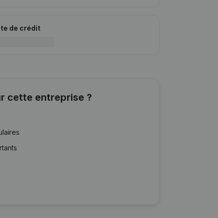
ite de crédit
r cette entreprise ?
ulaires
rtants