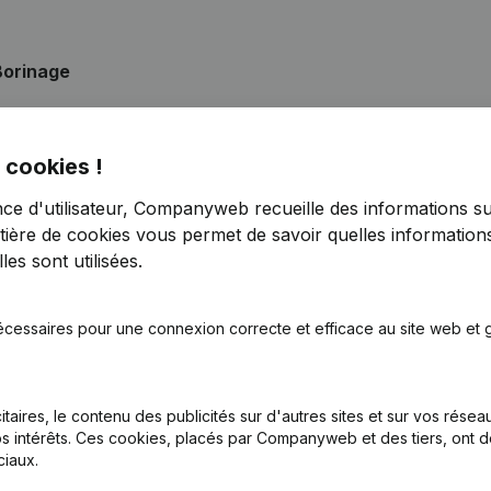
Borinage
 cookies !
tatuts
nce d'utilisateur, Companyweb recueille des informations su
tière de cookies
vous permet de savoir quelles informations
ge Social
es sont utilisées.
n, Coordination, Autres Modifications,...)
écessaires pour une connexion correcte et efficace au site web et g
nations
itaires, le contenu des publicités sur d'autres sites et sur vos rése
nations
s intérêts. Ces cookies, placés par Companyweb et des tiers, ont d
iaux.