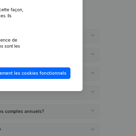
cette façon,
s. Ils
age?
rience de
es sont les
e?
ement les cookies fonctionnels
éée?
des comptes annuels?
?