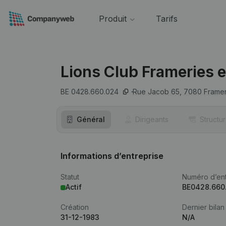
Produit
Tarifs
Lions Club Frameries 
BE 0428.660.024
Rue Jacob 65,
7080
Framer
Général
Dirigeants
Structu
Informations d’entreprise
Statut
Numéro d’ent
Actif
BE0428.660
Création
Dernier bilan
31-12-1983
N/A