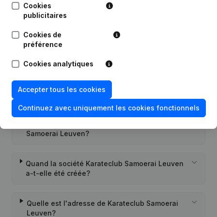
Cookies
publicitaires
Cookies de
préférence
Questions fréquemment posées
Cookies analytiques
Quel est le numéro d'entreprise de Karateclub
Accepter tous les cookies
Samoerai Leuven?
Continuez avec uniquement les cookies fonctionnels
Quel est l'identifiant PEPPOL de Karateclub
Samoerai Leuven?
Quand la société Karateclub Samoerai Leuven
a-t-elle été créée?
Quelle est l'adresse de Karateclub Samoerai
Leuven?