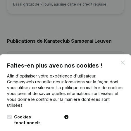
Essai gratuit de 7 jours, aucune carte de crédit requise.
Publications
de Karateclub Samoerai Leuven
Date
Publication
Clo
Faites-en plus avec nos cookies !
20-07-2026
Modification(s) Statuts
(NL)
Afin d'optimiser votre expérience d'utilisateur,
Companyweb recueille des informations sur la façon dont
vous utilisez ce site web.
La politique en matière de cookies
15-09-2025
Demissions - Nominations
(NL)
vous permet de savoir quelles informations sont visées et
vous donne le contrôle sur la manière dont elles sont
22-12-2023
Modification(s) Statuts
(NL)
utilisées.
11-08-2022
Demissions - Nominations
(NL)
Cookies
fonctionnels
05-09-2019
Demissions - Nominations
(NL)