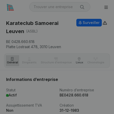
Karateclub Samoerai
Surveiller
Leuven
(ASBL)
BE 0428.660.618
Platte Lostraat 478,
3010
Leuven
Général
Dirigeants
Structure d'entreprise
Lieux
Chronologie
Com
Informations d’entreprise
Statut
Numéro d’entreprise
Actif
BE0428.660.618
Assujettissement TVA
Création
Non
31-12-1983