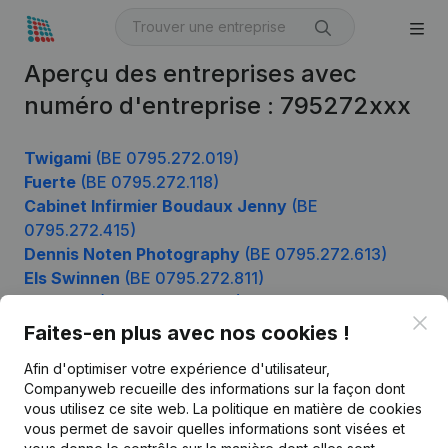
Aperçu des entreprises avec
numéro d'entreprise : 795272xxx
Twigami
(BE 0795.272.019)
Fuerte
(BE 0795.272.118)
Cabinet Infirmier Boudaux Jenny
(BE
0795.272.415)
Dennis Noten Photography
(BE 0795.272.613)
Els Swinnen
(BE 0795.272.811)
Joeridak
(BE 0795.272.910)
Clo
Faites-en plus avec nos cookies !
Afin d'optimiser votre expérience d'utilisateur,
Produit
Companyweb recueille des informations sur la façon dont
vous utilisez ce site web.
La politique en matière de cookies
Informations d’entreprise
vous permet de savoir quelles informations sont visées et