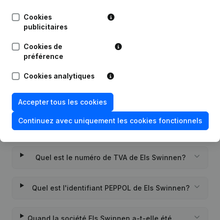
Publications
de Els Swinnen
Cookies
publicitaires
Date
Publication
Cookies de
Rubrique Constitution (Nouvelle
préférence
27-12-2022
Personne Morale, Ouverture
Succursale, etc...)
(NL)
Cookies analytiques
Accepter tous les cookies
Continuez avec uniquement les cookies fonctionnels
Questions fréquemment posées
Quel est le numéro de TVA de Els Swinnen?
Quel est l'identifiant PEPPOL de Els Swinnen?
Quand la société Els Swinnen a-t-elle été