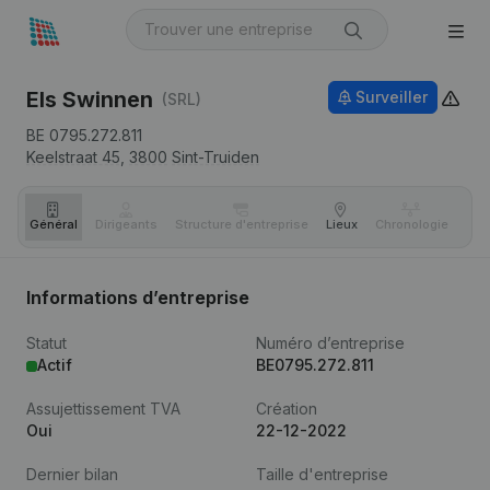
Els Swinnen
Surveiller
(SRL)
BE 0795.272.811
Keelstraat 45,
3800
Sint-Truiden
Général
Dirigeants
Structure d'entreprise
Lieux
Chronologie
Com
Informations d’entreprise
Statut
Numéro d’entreprise
Actif
BE0795.272.811
Assujettissement TVA
Création
Oui
22-12-2022
Dernier bilan
Taille d'entreprise