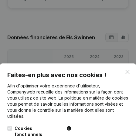
Données financières
de Els Swinnen
2025
2024
2023
Clo
Bénéfices/pertes
€
-4 214
€
3 882
€
1 604
Faites-en plus avec nos cookies !
Afin d'optimiser votre expérience d'utilisateur,
Capitaux propres
€
4 272
€
8 486
€
4 604
Companyweb recueille des informations sur la façon dont
vous utilisez ce site web.
La politique en matière de cookies
Marge brute
€
10 999
€
20 467
€
4 314
vous permet de savoir quelles informations sont visées et
vous donne le contrôle sur la manière dont elles sont
utilisées.
Cookies
fonctionnels