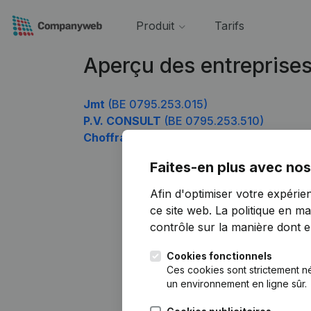
Produit
Tarifs
Aperçu des entreprise
Jmt
(BE 0795.253.015)
P.V. CONSULT
(BE 0795.253.510)
Choffray
(BE 0795.253.906)
Faites-en plus avec nos
Afin d'optimiser votre expérie
ce site web.
La politique en ma
contrôle sur la manière dont ell
Cookies fonctionnels
Ces cookies sont strictement n
un environnement en ligne sûr.