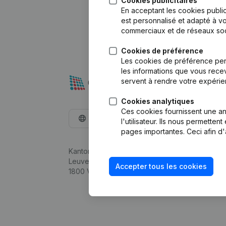
Cookies publicitaires
En acceptant les cookies public
est personnalisé et adapté à vo
commerciaux et de réseaux soc
Cookies de préférence
Les cookies de préférence per
les informations que vous recev
servent à rendre votre expérie
Cookies analytiques
Ces cookies fournissent une ana
Français
l'utilisateur. Ils nous permette
pages importantes. Ceci afin d'
Kantorenpark Everest
Leuvensesteenweg 248D,
Accepter tous les cookies
1800 Vilvoorde