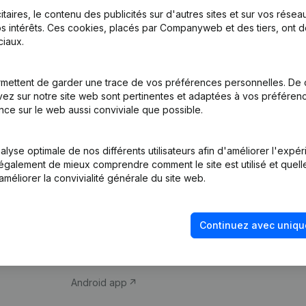
itaires, le contenu des publicités sur d'autres sites et sur vos rése
s intérêts. Ces cookies, placés par Companyweb et des tiers, ont d
iaux.
mettent de garder une trace de vos préférences personnelles. De 
ez sur notre site web sont pertinentes et adaptées à vos préférence
Produit
Thème
nce sur le web aussi conviviale que possible.
Informations
Compliance et pré
d’entreprise
fraude
lyse optimale de nos différents utilisateurs afin d'améliorer l'expé
nt également de mieux comprendre comment le site est utilisé et quell
Monitoring
Consulter des co
améliorer la convivialité générale du site web.
Recherche
Recherche de nu
internationale
Vérification de la 
Continuez avec uniqu
Prospection
iOS app
Android app