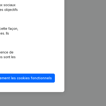
aux sociaux
es objectifs
cette façon,
s. Ils
Plateforme
vention de la
Intégrations
rience de
Intégrations
es sont les
mptes annuels
personnalisées
méro de TVA
Expérience de
paiement
solvabilité
ement les cookies fonctionnels
Contact
Tarifs