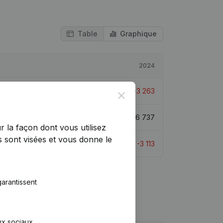
Table
Graphique
2024
€
-3 263
Close
€
6 737
r la façon dont vous utilisez
 sont visées et vous donne le
€
-3 113
arantissent
aux sociaux