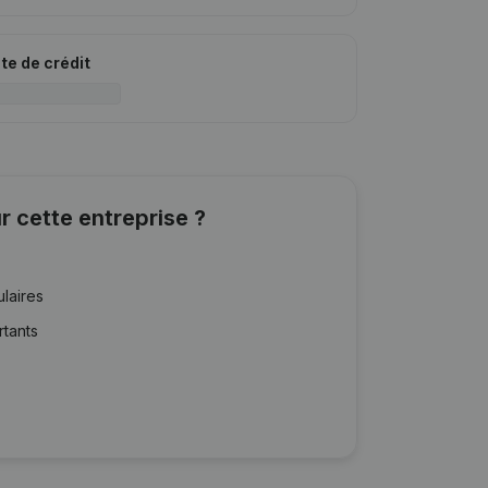
ite de crédit
r cette entreprise ?
ulaires
rtants