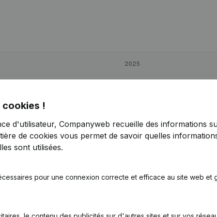
2025
€
2 388
173,19%
 cookies !
€
9 125
35,45%
nce d'utilisateur, Companyweb recueille des informations su
tière de cookies
vous permet de savoir quelles informations
€
3 712
219,25%
es sont utilisées.
écessaires pour une connexion correcte et efficace au site web et g
itaires, le contenu des publicités sur d'autres sites et sur vos rése