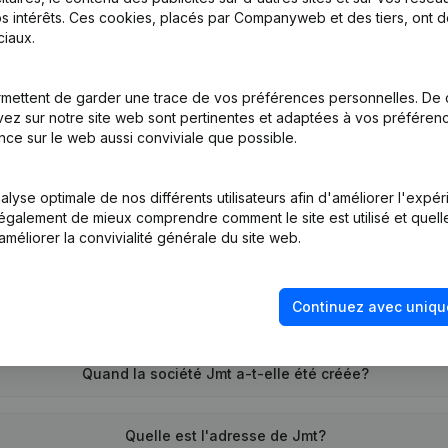
s intérêts. Ces cookies, placés par Companyweb et des tiers, ont d
iaux.
tion (Nouvelle Personne Morale, Ouverture Succursale, etc...)
(NL)
mettent de garder une trace de vos préférences personnelles. De 
ez sur notre site web sont pertinentes et adaptées à vos préférence
nce sur le web aussi conviviale que possible.
lyse optimale de nos différents utilisateurs afin d'améliorer l'expé
nt également de mieux comprendre comment le site est utilisé et quell
améliorer la convivialité générale du site web.
Quel est le numéro de TVA de Jmt?
Continuez avec uniqu
Quel est l'identifiant PEPPOL de Jmt?
Quand la société Jmt a-t-elle été créée?
Quelle est l'adresse de Jmt?