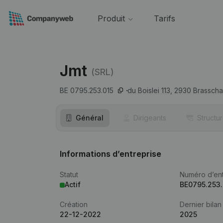
Produit
Tarifs
Jmt
(SRL)
BE 0795.253.015
du Boislei 113,
2930
Brasscha
Général
Dirigeants
Structu
Informations d’entreprise
Statut
Numéro d’ent
Actif
BE0795.253.
Création
Dernier bilan
22-12-2022
2025