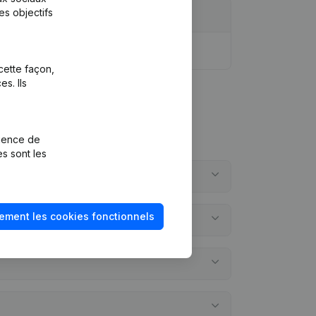
es objectifs
cette façon,
s. Ils
rience de
es sont les
ement les cookies fonctionnels