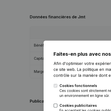
Données financières
de Jmt
Bénéfices/pertes
Faites-en plus avec nos
Capitaux propres
Afin d'optimiser votre expérie
ce site web.
La politique en ma
Marge brute
contrôle sur la manière dont ell
Cookies fonctionnels
Ces cookies sont strictement n
un environnement en ligne sûr.
Publications
de Jmt
Cookies publicitaires
En acceptant les cookies public