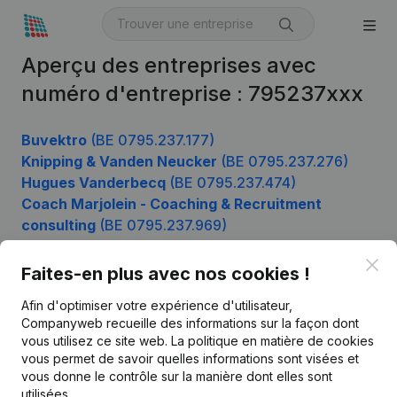
Aperçu des entreprises avec
numéro d'entreprise : 795237xxx
Buvektro
(BE 0795.237.177)
Knipping & Vanden Neucker
(BE 0795.237.276)
Hugues Vanderbecq
(BE 0795.237.474)
Coach Marjolein - Coaching & Recruitment
consulting
(BE 0795.237.969)
Clo
Faites-en plus avec nos cookies !
Produit
Afin d'optimiser votre expérience d'utilisateur,
Companyweb recueille des informations sur la façon dont
Informations d’entreprise
vous utilisez ce site web.
La politique en matière de cookies
vous permet de savoir quelles informations sont visées et
Monitoring
Français
vous donne le contrôle sur la manière dont elles sont
Recherche internationale
utilisées.