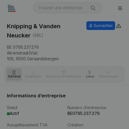
Knipping & Vanden
Surveiller
Neucker
(SRL)
BE 0795.237.276
Akrenstraat(Via)
106,
9500
Geraardsbergen
Général
Dirigeants
Structure d'entreprise
Lieux
Chronologie
Com
Informations d’entreprise
Statut
Numéro d’entreprise
Actif
BE0795.237.276
Assujettissement TVA
Création