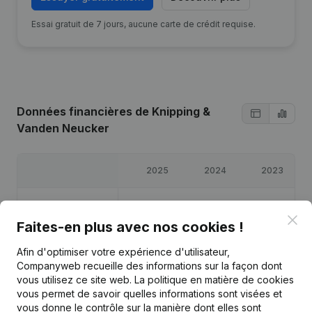
Essai gratuit de 7 jours, aucune carte de crédit requise.
Données financières
de Knipping &
Vanden Neucker
2025
2024
2023
Bénéfices/pertes
€
2 204
€
13 618
€
19 951
Clo
Faites-en plus avec nos cookies !
Capitaux propres
€
39 773
€
37 569
€
23 951
Afin d'optimiser votre expérience d'utilisateur,
Companyweb recueille des informations sur la façon dont
Marge brute
€
23 636
€
34 280
€
39 812
vous utilisez ce site web.
La politique en matière de cookies
vous permet de savoir quelles informations sont visées et
vous donne le contrôle sur la manière dont elles sont