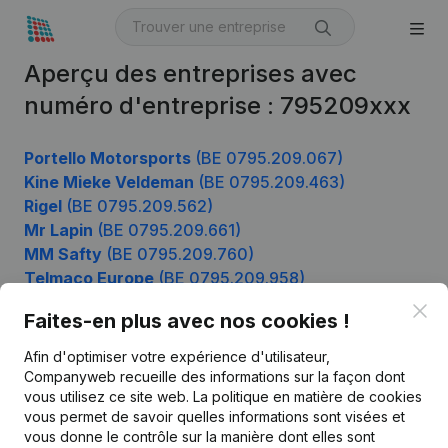
Aperçu des entreprises avec
numéro d'entreprise : 795209xxx
Portello Motorsports
(BE 0795.209.067)
Kine Mieke Veldeman
(BE 0795.209.463)
Rigel
(BE 0795.209.562)
Mr Lapin
(BE 0795.209.661)
MM Safty
(BE 0795.209.760)
Telmaco Europe
(BE 0795.209.958)
Clo
Faites-en plus avec nos cookies !
Afin d'optimiser votre expérience d'utilisateur,
Produit
Companyweb recueille des informations sur la façon dont
Informations d’entreprise
vous utilisez ce site web.
La politique en matière de cookies
vous permet de savoir quelles informations sont visées et
Monitoring
Français
vous donne le contrôle sur la manière dont elles sont