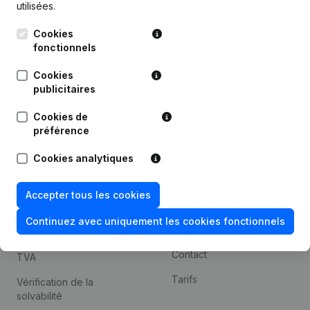
utilisées.
Recherche internationale
Cookies
Kantorenpark Everest
Prospection
fonctionnels
Leuvensesteenweg
iOS app
248D,
Cookies
1800 Vilvoorde
Android app
publicitaires
Cookies de
préférence
Thème
Plateforme
Cookies analytiques
Compliance et prévention
Intégrations
de la fraude
Intégrations
Accepter tous les cookies
Consulter des comptes
personnalisées
annuels
Continuez avec uniquement les cookies fonctionnels
Expérience de paiement
Recherche de numéro de
Contact
TVA
Tarifs
Vérification de la
solvabilité