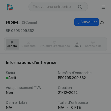
RIGEL
Surveiller
(SComm)
BE 0795.209.562
Général
Dirigeants
Structure d'entreprise
Lieux
Chronologie
Com
Informations d’entreprise
Statut
Numéro d’entreprise
Actif
BE0795.209.562
Assujettissement TVA
Création
Non
21-12-2022
Dernier bilan
Taille d'entreprise
N/A
N/A
0 FTE