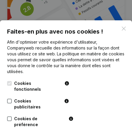
Clo
Faites-en plus avec nos cookies !
Afin d'optimiser votre expérience d'utilisateur,
Companyweb recueille des informations sur la façon dont
Vous recherchez plus
vous utilisez ce site web.
La politique en matière de cookies
vous permet de savoir quelles informations sont visées et
d’informations sur cette entreprise
vous donne le contrôle sur la manière dont elles sont
?
utilisées.
Consulter la santé en un coup d'oeil
Cookies
fonctionnels
Choisissez des informations rapides ou des détails
granulaires
Cookies
Recevez des mises à jour sur les développements
publicitaires
importants
Cookies de
préférence
Essayer gratuitement
Découvrir plus