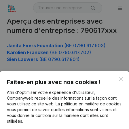
Aperçu des entreprises avec
numéro d'entreprise : 790617xxx
Janita Evers Foundation
(BE 0790.617.603)
Karolien Francken
(BE 0790.617.702)
Sien Lauwers
(BE 0790.617.801)
Clo
Faites-en plus avec nos cookies !
Produit
Afin d'optimiser votre expérience d'utilisateur,
Informations d’entreprise
Companyweb recueille des informations sur la façon dont
Monitoring
vous utilisez ce site web.
La politique en matière de cookies
Français
vous permet de savoir quelles informations sont visées et
Recherche internationale
vous donne le contrôle sur la manière dont elles sont
utilisées.
Kantorenpark Everest
Prospection
Leuvensesteenweg