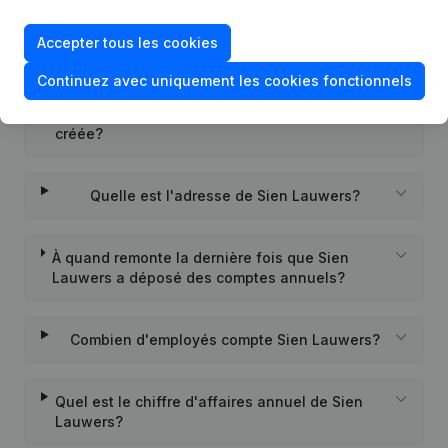
Accepter tous les cookies
Quel est l'identifiant PEPPOL de Sien Lauwers?
Continuez avec uniquement les cookies fonctionnels
Quand la société Sien Lauwers a-t-elle été
créée?
Quelle est l'adresse de Sien Lauwers?
À quand remonte la dernière fois que Sien
Lauwers a déposé des comptes annuels?
Combien d'employés compte Sien Lauwers?
Quel est le chiffre d'affaires annuel de Sien
Lauwers?