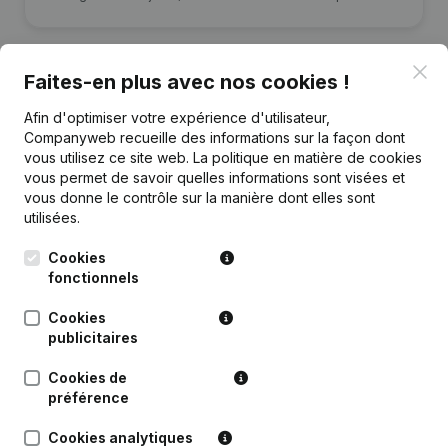
Clo
Faites-en plus avec nos cookies !
Afin d'optimiser votre expérience d'utilisateur,
Publications
de Sien Lauwers
Companyweb recueille des informations sur la façon dont
vous utilisez ce site web.
La politique en matière de cookies
vous permet de savoir quelles informations sont visées et
Date
Publication
vous donne le contrôle sur la manière dont elles sont
utilisées.
Rubrique Constitution (Nouvelle
13-09-2022
Personne Morale, Ouverture
Cookies
Succursale, etc...)
(NL)
fonctionnels
Cookies
publicitaires
Cookies de
Questions fréquemment posées
préférence
Cookies analytiques
Quel est le numéro de TVA de Sien Lauwers?