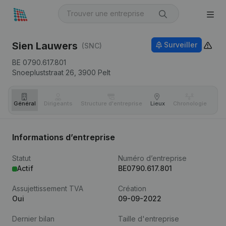
Sien Lauwers
Surveiller
(SNC)
BE 0790.617.801
Snoepluststraat 26,
3900
Pelt
Général
Dirigeants
Structure d'entreprise
Lieux
Chronologie
Com
Informations d’entreprise
Statut
Numéro d’entreprise
Actif
BE0790.617.801
Assujettissement TVA
Création
Oui
09-09-2022
Dernier bilan
Taille d'entreprise