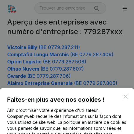
Aperçu des entreprises avec
numéro d'entreprise : 779287xxx
Victoire Billy
(BE 0779.287.211)
Comptafid Lungu Marchis
(BE 0779.287.409)
Optim Logistic
(BE 0779.287.508)
Olhao Nuvem
(BE 0779.287.607)
Gwarde
(BE 0779.287.706)
Alaimo Entreprise Generale
(BE 0779.287.805)
Tuinen Baete
(BE 0779.287.904)
Clo
Faites-en plus avec nos cookies !
Afin d'optimiser votre expérience d'utilisateur,
Produit
Companyweb recueille des informations sur la façon dont
vous utilisez ce site web.
La politique en matière de cookies
Informations d’entreprise
vous permet de savoir quelles informations sont visées et