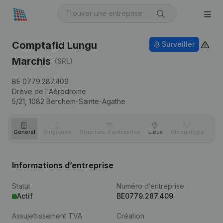
Comptafid Lungu
Surveiller
Marchis
(SRL)
BE 0779.287.409
Drève de l'Aérodrome
5/21,
1082
Berchem-Sainte-Agathe
Général
Dirigeants
Structure d'entreprise
Lieux
Chronologie
Com
Informations d’entreprise
Statut
Numéro d’entreprise
Actif
BE0779.287.409
Assujettissement TVA
Création