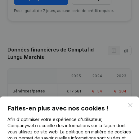
Essai gratuit de 7 jours, aucune carte de crédit requise.
Données financières
de Comptafid
Lungu Marchis
2025
2024
2023
Bénéfices/pertes
€
17 581
€
-34
€
-204
Clo
Capitaux propres
€
18 342
€
761
€
796
Faites-en plus avec nos cookies !
Afin d'optimiser votre expérience d'utilisateur,
Marge brute
€
59 139
€
53
€
-204
Companyweb recueille des informations sur la façon dont
vous utilisez ce site web.
La politique en matière de cookies
vous permet de savoir quelles informations sont visées et