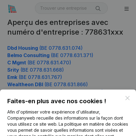
Aperçu des entreprises avec
numéro d'entreprise : 778631xxx
Dbd Housing
(BE 0778.631.074)
Belmo Consulting
(BE 0778.631.371)
C Mgmt
(BE 0778.631.470)
Srity
(BE 0778.631.668)
Emk
(BE 0778.631.767)
Wealtheon DBI
(BE 0778.631.866)
ReSolutions Partners
(BE 0778.631.965)
Clo
Faites-en plus avec nos cookies !
Afin d'optimiser votre expérience d'utilisateur,
Produit
Companyweb recueille des informations sur la façon dont
vous utilisez ce site web.
La politique en matière de cookies
Informations d’entreprise
vous permet de savoir quelles informations sont visées et