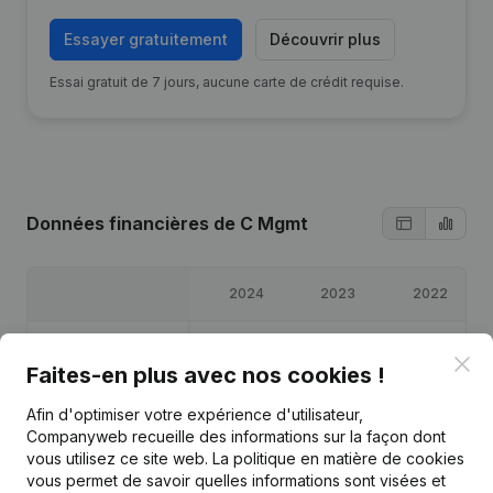
Essayer gratuitement
Découvrir plus
Essai gratuit de 7 jours, aucune carte de crédit requise.
Données financières
de C Mgmt
2024
2023
2022
Bénéfices/pertes
€
5 284
€
22 183
€
31 437
Clo
Faites-en plus avec nos cookies !
Capitaux propres
€
58 271
€
52 987
€
31 637
Afin d'optimiser votre expérience d'utilisateur,
Companyweb recueille des informations sur la façon dont
Marge brute
€
15 535
€
36 502
€
41 302
vous utilisez ce site web.
La politique en matière de cookies
vous permet de savoir quelles informations sont visées et