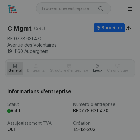
C Mgmt
Surveiller
(SRL)
BE 0778.631.470
Avenue des Volontaires
19,
1160
Auderghem
Général
Dirigeants
Structure d'entreprise
Lieux
Chronologie
Com
Informations d’entreprise
Statut
Numéro d’entreprise
Actif
BE0778.631.470
Assujettissement TVA
Création
Oui
14-12-2021