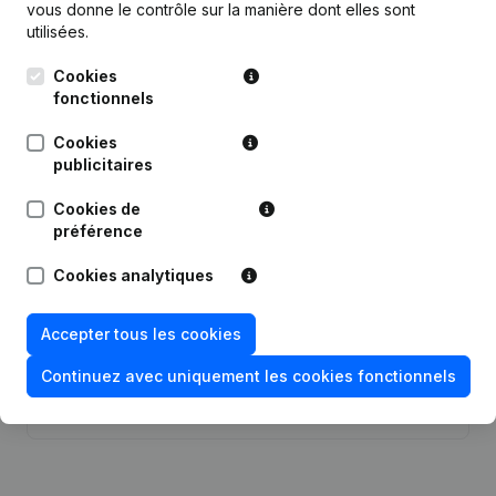
vous donne le contrôle sur la manière dont elles sont
utilisées.
Cookies
Publications
de C Mgmt
fonctionnels
Cookies
Date
Publication
publicitaires
Cookies de
26-06-2024
Siège Social
préférence
09-03-2023
But
Cookies analytiques
24-01-2023
Siège Social
Accepter tous les cookies
Continuez avec uniquement les cookies fonctionnels
Rubrique Constitution (Nouvelle
16-12-2021
Personne Morale, Ouverture
Succursale, etc...)