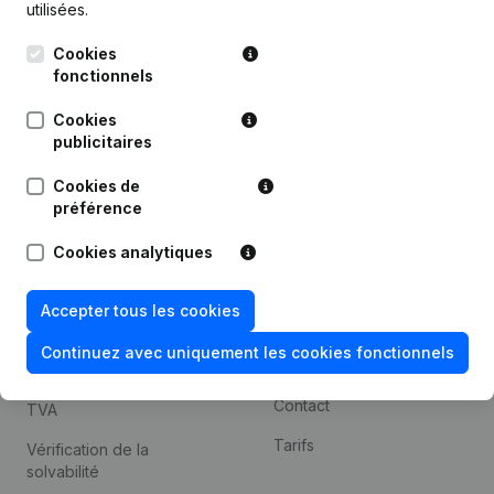
utilisées.
Recherche internationale
Cookies
Kantorenpark Everest
Prospection
fonctionnels
Leuvensesteenweg
iOS app
248D,
Cookies
1800 Vilvoorde
Android app
publicitaires
Cookies de
préférence
Thème
Plateforme
Cookies analytiques
Compliance et prévention
Intégrations
de la fraude
Intégrations
Accepter tous les cookies
Consulter des comptes
personnalisées
annuels
Continuez avec uniquement les cookies fonctionnels
Expérience de paiement
Recherche de numéro de
Contact
TVA
Tarifs
Vérification de la
solvabilité