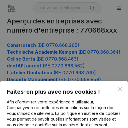
Aperçu des entreprises avec
numéro d'entreprise : 770668xxx
Construtech
(BE 0770.668.265)
Technische Academie Kempen
(BE 0770.668.364)
Celine Berta
(BE 0770.668.463)
dentAFLaurent
(BE 0770.668.562)
L'atelier Duchateau
(BE 0770.668.760)
Desoete Management
(BE 0770.668.859)
Clo
Faites-en plus avec nos cookies !
Afin d'optimiser votre expérience d'utilisateur,
Produit
Companyweb recueille des informations sur la façon dont
Informations d’entreprise
vous utilisez ce site web.
La politique en matière de cookies
vous permet de savoir quelles informations sont visées et
Monitoring
Français
vous donne le contrôle sur la manière dont elles sont