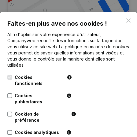
Clo
Faites-en plus avec nos cookies !
Afin d'optimiser votre expérience d'utilisateur,
Vous recherchez plus
Companyweb recueille des informations sur la façon dont
d’informations sur cette entreprise
vous utilisez ce site web.
La politique en matière de cookies
?
vous permet de savoir quelles informations sont visées et
vous donne le contrôle sur la manière dont elles sont
utilisées.
Consulter la santé en un coup d'oeil
Choisissez des informations rapides ou des détails
Cookies
granulaires
fonctionnels
Recevez des mises à jour sur les développements
Cookies
importants
publicitaires
Essayer gratuitement
Découvrir plus
Cookies de
préférence
Essai gratuit de 7 jours, aucune carte de crédit requise.
Cookies analytiques