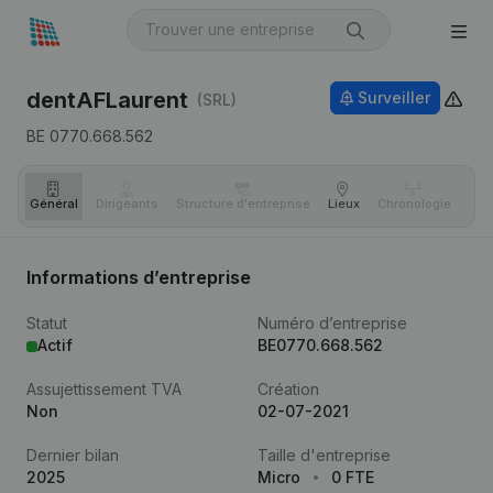
dentAFLaurent
Surveiller
(SRL)
BE 0770.668.562
Général
Dirigeants
Structure d'entreprise
Lieux
Chronologie
Com
Informations d’entreprise
Statut
Numéro d’entreprise
Actif
BE0770.668.562
Assujettissement TVA
Création
Non
02-07-2021
Dernier bilan
Taille d'entreprise
2025
Micro
0 FTE