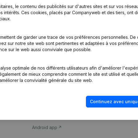
itaires, le contenu des publicités sur d'autres sites et sur vos rése
s intérêts. Ces cookies, placés par Companyweb et des tiers, ont d
iaux.
mettent de garder une trace de vos préférences personnelles. De 
ez sur notre site web sont pertinentes et adaptées à vos préférence
Produit
Thème
nce sur le web aussi conviviale que possible.
Informations
Compliance et pré
d’entreprise
fraude
lyse optimale de nos différents utilisateurs afin d'améliorer l'expé
nt également de mieux comprendre comment le site est utilisé et quell
Monitoring
Consulter des co
améliorer la convivialité générale du site web.
Recherche
Recherche de nu
internationale
Vérification de la 
Continuez avec uniqu
Prospection
iOS app
Android app