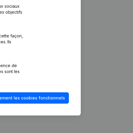
aux sociaux
es objectifs
cette façon,
s. Ils
Plateforme
vention de la
Intégrations
rience de
Intégrations
es sont les
mptes annuels
personnalisées
méro de TVA
Expérience de
paiement
solvabilité
ement les cookies fonctionnels
Contact
Tarifs