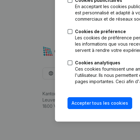
Cookies publicitaires
En acceptant les cookies public
est personnalisé et adapté à vo
commerciaux et de réseaux soc
Cookies de préférence
Les cookies de préférence per
les informations que vous recev
servent à rendre votre expérie
Cookies analytiques
Ces cookies fournissent une ana
Français
l'utilisateur. Ils nous permette
pages importantes. Ceci afin d'
Kantorenpark Everest
Leuvensesteenweg 248D,
Accepter tous les cookies
1800 Vilvoorde