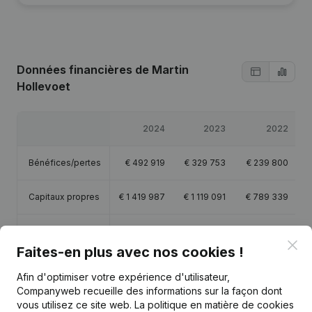
Données financières
de Martin
Hollevoet
2024
2023
2022
Bénéfices/pertes
€
492 919
€
329 753
€
239 800
Capitaux propres
€
1 419 987
€
1 119 091
€
789 339
Marge brute
€
1 902 395
€
1 617 001
€
1 471 768
€
Clo
Faites-en plus avec nos cookies !
Personnel
17,2
16,6
17,4
Afin d'optimiser votre expérience d'utilisateur,
Companyweb recueille des informations sur la façon dont
vous utilisez ce site web.
La politique en matière de cookies