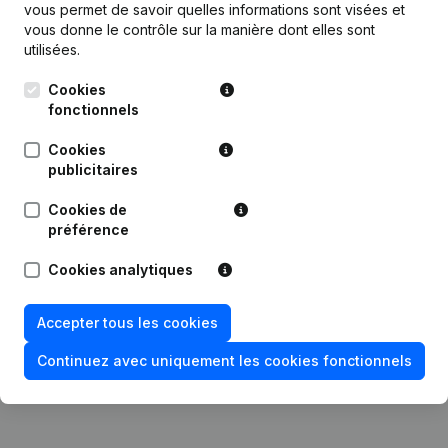
vous permet de savoir quelles informations sont visées et
vous donne le contrôle sur la manière dont elles sont
Publications
de Martin Hollevoet
utilisées.
Cookies
fonctionnels
Date
Publication
Cookies
Rubrique Restructuration (Fusion,
publicitaires
05-01-2022
Scission, Transfert Patrimoine, etc...)
(NL)
Cookies de
préférence
Rubrique Restructuration (Fusion,
09-08-2021
Scission, Transfert Patrimoine, etc...)
Cookies analytiques
(NL)
Accepter tous les cookies
Rubrique Constitution (Nouvelle
06-07-2021
Personne Morale, Ouverture
Succursale, etc...)
(NL)
Continuez avec uniquement les cookies fonctionnels