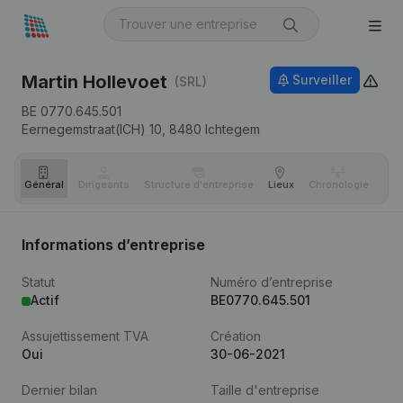
Martin Hollevoet
Surveiller
(SRL)
BE 0770.645.501
Eernegemstraat(ICH) 10,
8480
Ichtegem
Général
Dirigeants
Structure d'entreprise
Lieux
Chronologie
Com
Informations d’entreprise
Statut
Numéro d’entreprise
Actif
BE0770.645.501
Assujettissement TVA
Création
Oui
30-06-2021
Dernier bilan
Taille d'entreprise