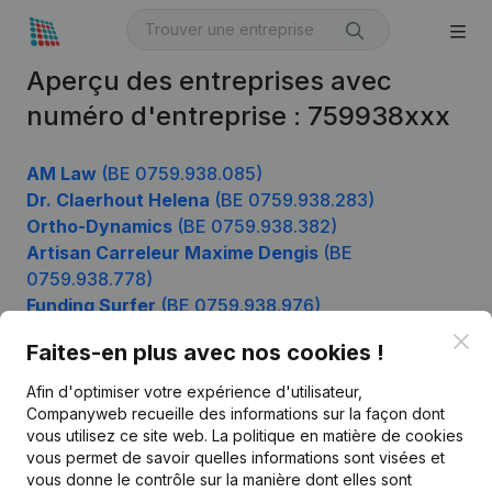
Aperçu des entreprises avec
numéro d'entreprise : 759938xxx
AM Law
(BE 0759.938.085)
Dr. Claerhout Helena
(BE 0759.938.283)
Ortho-Dynamics
(BE 0759.938.382)
Artisan Carreleur Maxime Dengis
(BE
0759.938.778)
Funding Surfer
(BE 0759.938.976)
Clo
Faites-en plus avec nos cookies !
Afin d'optimiser votre expérience d'utilisateur,
Produit
Companyweb recueille des informations sur la façon dont
Informations d’entreprise
vous utilisez ce site web.
La politique en matière de cookies
vous permet de savoir quelles informations sont visées et
Monitoring
Français
vous donne le contrôle sur la manière dont elles sont