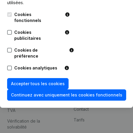
utilisées.
Recherche internationale
Cookies
Kantorenpark Everest
Prospection
fonctionnels
Leuvensesteenweg
iOS app
248D,
Cookies
1800 Vilvoorde
Android app
publicitaires
Cookies de
préférence
Thème
Plateforme
Cookies analytiques
Compliance et prévention
Intégrations
de la fraude
Intégrations
Accepter tous les cookies
Consulter des comptes
personnalisées
annuels
Continuez avec uniquement les cookies fonctionnels
Expérience de paiement
Recherche de numéro de
Contact
TVA
Tarifs
Vérification de la
solvabilité