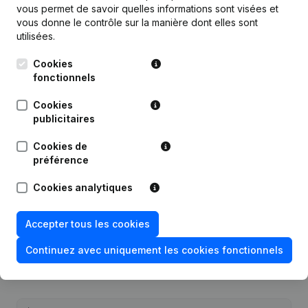
vous permet de savoir quelles informations sont visées et
vous donne le contrôle sur la manière dont elles sont
utilisées.
Publications
de Artisan Carreleur Maxime Dengis
Cookies
fonctionnels
Date
Publication
Cookies
publicitaires
29-11-2024
But
Cookies de
préférence
Rubrique Constitution (Nouvelle
21-12-2020
Personne Morale, Ouverture
Cookies analytiques
Succursale, etc...)
Accepter tous les cookies
Continuez avec uniquement les cookies fonctionnels
Questions fréquemment posées