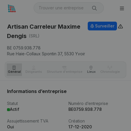
Artisan Carreleur Maxime
Surveiller
Dengis
(SRL)
BE 0759.938.778
Rue Haie-Collaux Spontin 37,
5530
Yvoir
Général
Dirigeants
Structure d'entreprise
Lieux
Chronologie
Com
Informations d’entreprise
Statut
Numéro d’entreprise
Actif
BE0759.938.778
Assujettissement TVA
Création
Oui
17-12-2020