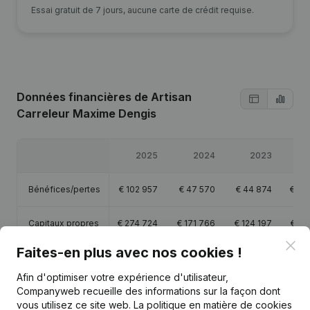
Essai gratuit de 7 jours, aucune carte de crédit requise.
Données financières
de Artisan
Carreleur Maxime Dengis
2025
2024
2023
2
Bénéfices/pertes
€
102 957
€
47 570
€
44 874
€
43
Capitaux propres
€
274 724
€
171 766
€
124 197
€
79
Clo
Faites-en plus avec nos cookies !
Marge brute
€
451 704
€
278 590
€
228 653
€
191
Afin d'optimiser votre expérience d'utilisateur,
Companyweb recueille des informations sur la façon dont
Personnel
6
3,4
2,9
vous utilisez ce site web.
La politique en matière de cookies