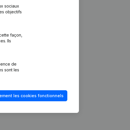
aux sociaux
es objectifs
cette façon,
s. Ils
Plateforme
vention de la
Intégrations
rience de
Intégrations
es sont les
mptes annuels
personnalisées
méro de TVA
Expérience de
paiement
solvabilité
ement les cookies fonctionnels
Contact
Tarifs