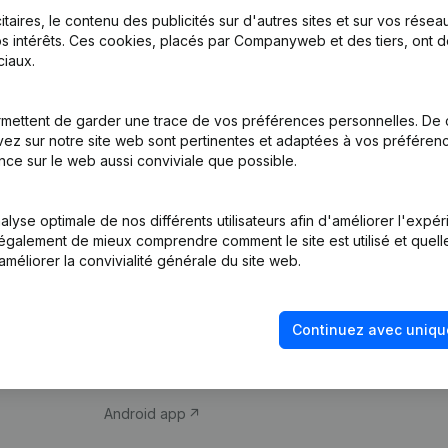
itaires, le contenu des publicités sur d'autres sites et sur vos rése
s intérêts. Ces cookies, placés par Companyweb et des tiers, ont d
iaux.
mettent de garder une trace de vos préférences personnelles. De 
ez sur notre site web sont pertinentes et adaptées à vos préférence
Produit
Thème
nce sur le web aussi conviviale que possible.
Informations
Compliance et pré
d’entreprise
fraude
lyse optimale de nos différents utilisateurs afin d'améliorer l'expé
nt également de mieux comprendre comment le site est utilisé et quell
Monitoring
Consulter des co
améliorer la convivialité générale du site web.
Recherche
Recherche de nu
internationale
Vérification de la 
Continuez avec uniqu
Prospection
iOS app
Android app