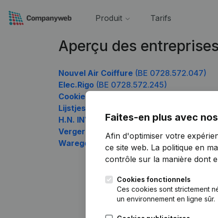
Produit
Tarifs
Aperçu des entreprise
Nouvel Air Coiffure
(BE 0728.572.047)
Elec.Rigo
(BE 0728.572.245)
Cookie's
(BE 0728.572.344)
Lijstjestijd
(BE 0728.572.443)
Faites-en plus avec nos
H.N. INVEST
(BE 0728.572.542)
Verger Conservatoire des Houlpays
(BE 
Afin d'optimiser votre expérie
Waregemse Biervrienden
(BE 0728.572.7
ce site web.
La politique en ma
contrôle sur la manière dont ell
Cookies fonctionnels
Ces cookies sont strictement n
un environnement en ligne sûr.