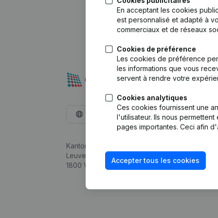
Cookies publicitaires
En acceptant les cookies public
est personnalisé et adapté à vo
commerciaux et de réseaux soc
Cookies de préférence
Les cookies de préférence per
les informations que vous recev
servent à rendre votre expérie
Cookies analytiques
Ces cookies fournissent une ana
Français
l'utilisateur. Ils nous permette
pages importantes. Ceci afin d'
Kantorenpark Everest
Leuvensesteenweg 248D,
Accepter tous les cookies
1800 Vilvoorde