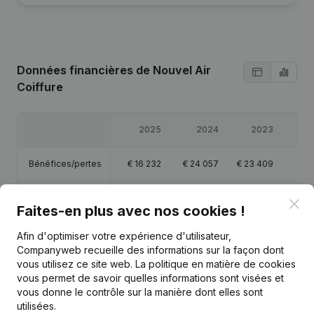
Données financières
de Nouvel Air
Coiffure
2025
2024
2023
Bénéfices/pertes
€
16 232
€
24 057
€
23 409
Capitaux propres
€
77 134
€
60 902
€
36 845
€
13
Clo
Faites-en plus avec nos cookies !
Marge brute
€
293 734
€
285 365
€
241 416
€
200
Afin d'optimiser votre expérience d'utilisateur,
Companyweb recueille des informations sur la façon dont
vous utilisez ce site web.
La politique en matière de cookies
Personnel
5,3
4,5
4,4
vous permet de savoir quelles informations sont visées et
vous donne le contrôle sur la manière dont elles sont
utilisées.