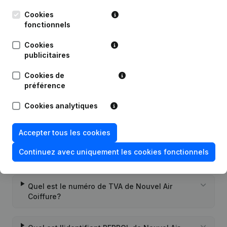
Cookies
fonctionnels
Publications
de Nouvel Air Coiffure
Cookies
publicitaires
Date
Publication
Cookies de
Rubrique Constitution (Nouvelle
préférence
19-06-2019
Personne Morale, Ouverture
Succursale, etc...)
Cookies analytiques
Accepter tous les cookies
Continuez avec uniquement les cookies fonctionnels
Questions fréquemment posées
Quel est le numéro de TVA de Nouvel Air
Coiffure?