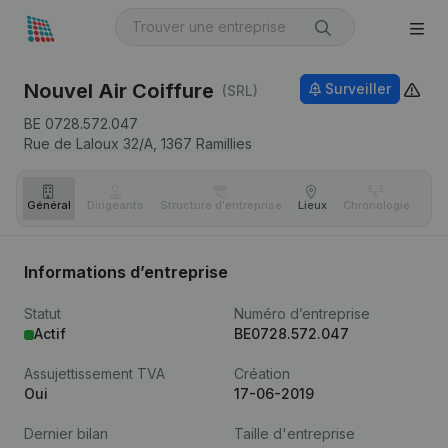
Nouvel Air Coiffure
Surveiller
(SRL)
BE 0728.572.047
Rue de Laloux 32/A,
1367
Ramillies
Général
Dirigeants
Structure d'entreprise
Lieux
Chronologie
Com
Informations d’entreprise
Statut
Numéro d’entreprise
Actif
BE0728.572.047
Assujettissement TVA
Création
Oui
17-06-2019
Dernier bilan
Taille d'entreprise