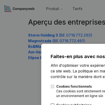
Produit
Tarifs
Aperçu des entreprise
Storm Holding 3
(BE 0716.772.293)
Magnotrade
(BE 0716.772.491)
Bs&Mat
(BE 0716.772.590)
Am-Vent
(BE 0716.772.788)
Faites-en plus avec nos
Elipse Entreprise
(BE 0716.772.887)
Afin d'optimiser votre expérie
ce site web.
La politique en ma
contrôle sur la manière dont ell
Cookies fonctionnels
Ces cookies sont strictement n
un environnement en ligne sûr.