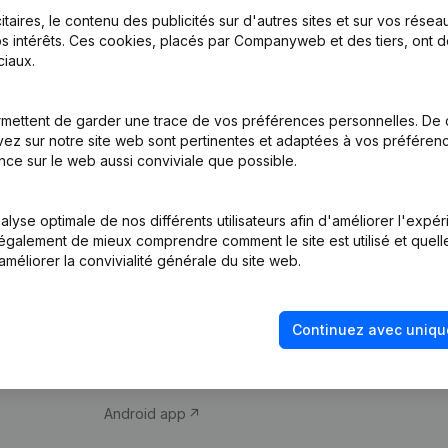
itaires, le contenu des publicités sur d'autres sites et sur vos rése
s intérêts. Ces cookies, placés par Companyweb et des tiers, ont d
iaux.
mettent de garder une trace de vos préférences personnelles. De 
ez sur notre site web sont pertinentes et adaptées à vos préférence
Produit
Thème
nce sur le web aussi conviviale que possible.
Informations
Compliance et pré
d’entreprise
fraude
lyse optimale de nos différents utilisateurs afin d'améliorer l'expé
nt également de mieux comprendre comment le site est utilisé et quell
Monitoring
Consulter des co
améliorer la convivialité générale du site web.
Recherche
Recherche de nu
internationale
Vérification de la 
Continuez avec uniqu
Prospection
iOS app
Android app