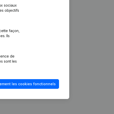
aux sociaux
es objectifs
cette façon,
s. Ils
Plateforme
vention de la
Intégrations
rience de
Intégrations
es sont les
mptes annuels
personnalisées
méro de TVA
Expérience de
paiement
solvabilité
ement les cookies fonctionnels
Contact
Tarifs