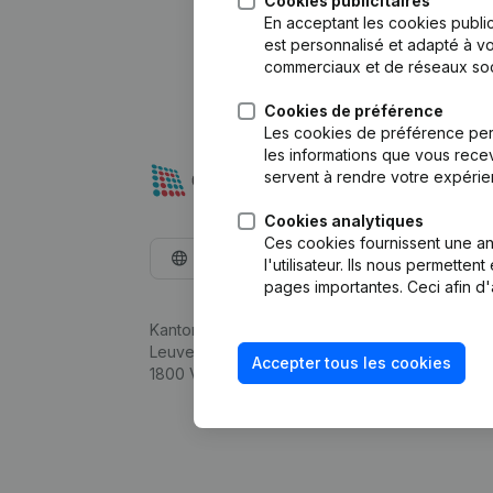
Cookies publicitaires
En acceptant les cookies public
est personnalisé et adapté à vo
commerciaux et de réseaux soc
Cookies de préférence
Les cookies de préférence per
les informations que vous recev
servent à rendre votre expérie
Cookies analytiques
Ces cookies fournissent une ana
Français
l'utilisateur. Ils nous permette
pages importantes. Ceci afin d'
Kantorenpark Everest
Leuvensesteenweg 248D,
Accepter tous les cookies
1800 Vilvoorde