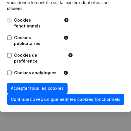
vous donne le contrôle sur la manière dont elles sont
utilisées.
Publications
de Bs&Mat
Cookies
fonctionnels
Date
Publication
Cookies
publicitaires
13-12-2023
Modification Forme Juridique
Cookies de
préférence
Capital, Actions - Demissions,
28-04-2020
Nominations
Cookies analytiques
Capital, Actions - Demissions,
02-03-2020
Nominations
Accepter tous les cookies
Continuez avec uniquement les cookies fonctionnels
Rubrique Constitution (Nouvelle
27-12-2018
Personne Morale, Ouverture
Succursale, etc...)