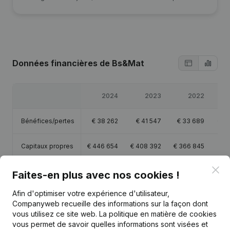
Données financières
de Bs&Mat
2024
2023
2022
Bénéfices/pertes
€
38 262
€
41 547
€
33 689
€
13
Capitaux propres
€
446 654
€
408 392
€
366 845
€
3
Clo
Marge brute
€
224 687
€
213 313
€
234 668
€
32
Faites-en plus avec nos cookies !
Afin d'optimiser votre expérience d'utilisateur,
Personnel
4,3
Companyweb recueille des informations sur la façon dont
vous utilisez ce site web.
La politique en matière de cookies
vous permet de savoir quelles informations sont visées et