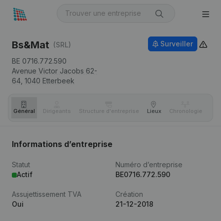
Bs&Mat
Surveiller
(SRL)
BE 0716.772.590
Avenue Victor Jacobs 62-
64,
1040
Etterbeek
Général
Dirigeants
Structure d'entreprise
Lieux
Chronologie
Com
Informations d’entreprise
Statut
Numéro d’entreprise
Actif
BE0716.772.590
Assujettissement TVA
Création
Oui
21-12-2018