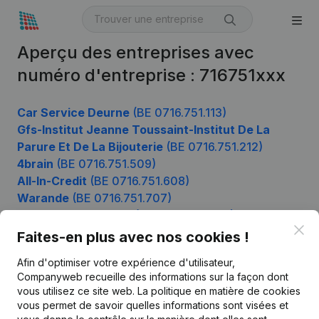
Aperçu des entreprises avec
numéro d'entreprise : 716751xxx
Car Service Deurne
(BE 0716.751.113)
Gfs-Institut Jeanne Toussaint-Institut De La
Parure Et De La Bijouterie
(BE 0716.751.212)
4brain
(BE 0716.751.509)
All-In-Credit
(BE 0716.751.608)
Warande
(BE 0716.751.707)
Boucherie Senechal
(BE 0716.751.905)
Clo
Faites-en plus avec nos cookies !
Afin d'optimiser votre expérience d'utilisateur,
Produit
Companyweb recueille des informations sur la façon dont
vous utilisez ce site web.
La politique en matière de cookies
Informations d’entreprise
vous permet de savoir quelles informations sont visées et