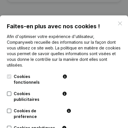
Clo
Faites-en plus avec nos cookies !
Publications
de 4brain
Afin d'optimiser votre expérience d'utilisateur,
Companyweb recueille des informations sur la façon dont
Date
Publication
vous utilisez ce site web.
La politique en matière de cookies
vous permet de savoir quelles informations sont visées et
vous donne le contrôle sur la manière dont elles sont
But - Statuts (Traduction,
24-03-2023
Coordination, Autres Modifications,
utilisées.
…)
(NL)
Cookies
fonctionnels
Rubrique Constitution (Nouvelle
04-01-2019
Personne Morale, Ouverture
Succursale, etc...)
(NL)
Cookies
publicitaires
Cookies de
préférence
Questions fréquemment posées
Cookies analytiques