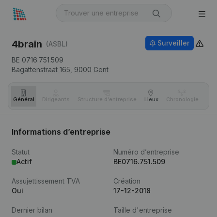
4brain
Surveiller
(ASBL)
BE 0716.751.509
Bagattenstraat 165,
9000
Gent
Général
Dirigeants
Structure d'entreprise
Lieux
Chronologie
Com
Informations d’entreprise
Statut
Numéro d’entreprise
Actif
BE0716.751.509
Assujettissement TVA
Création
Oui
17-12-2018
Dernier bilan
Taille d'entreprise