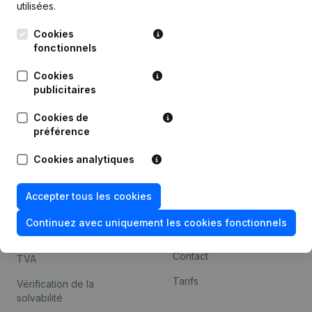
utilisées.
Recherche internationale
Cookies
Kantorenpark Everest
Prospection
fonctionnels
Leuvensesteenweg
iOS app
248D,
Cookies
1800 Vilvoorde
Android app
publicitaires
Cookies de
préférence
Thème
Plateforme
Cookies analytiques
Compliance et prévention
Intégrations
de la fraude
Intégrations
Accepter tous les cookies
Consulter des comptes
personnalisées
annuels
Continuez avec uniquement les cookies fonctionnels
Expérience de paiement
Recherche de numéro de
Contact
TVA
Tarifs
Vérification de la
solvabilité