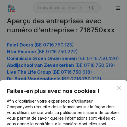
Aperçu des entreprises avec
numéro d'entreprise : 716750xxx
Paint Doors
(BE 0716.750.123)
Ntcr Finance
(BE 0716.750.222)
Commissie Groen Ondernemen
(BE 0716.750.420)
Abdijschool van Zevenkerken
(BE 0716.750.519)
Live The Life Group
(BE 0716.750.618)
Dr. Birgit Vandenabeele
(BE 0716.750.717)
Clo
Faites-en plus avec nos cookies !
Afin d'optimiser votre expérience d'utilisateur,
Produit
Companyweb recueille des informations sur la façon dont
Informations d’entreprise
vous utilisez ce site web.
La politique en matière de cookies
vous permet de savoir quelles informations sont visées et
Monitoring
Français
vous donne le contrôle sur la manière dont elles sont