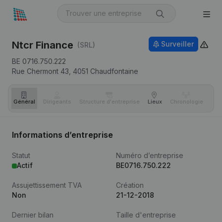
Ntcr Finance
Surveiller
(SRL)
BE 0716.750.222
Rue Chermont 43,
4051
Chaudfontaine
Général
Dirigeants
Structure d'entreprise
Lieux
Chronologie
Com
Informations d’entreprise
Statut
Numéro d’entreprise
Actif
BE0716.750.222
Assujettissement TVA
Création
Non
21-12-2018
Dernier bilan
Taille d'entreprise