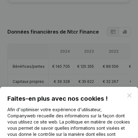
Données financières
de Ntcr Finance
2024
2023
2022
2
Bénéfices/pertes
€
140 705
€
125 355
€
89 556
€
55
Capitaux propres
€
39 328
€
35 622
€
32 267
€
32
Clo
Marge brute
€
372 137
€
329 171
€
258 148
€
224 
Faites-en plus avec nos cookies !
Afin d'optimiser votre expérience d'utilisateur,
Personnel
Companyweb recueille des informations sur la façon dont
vous utilisez ce site web.
La politique en matière de cookies
vous permet de savoir quelles informations sont visées et
vous donne le contrôle sur la manière dont elles sont