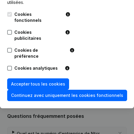
utilisées.
Publications
de Ntcr Finance
Cookies
fonctionnels
Date
Publication
Cookies
publicitaires
Statuts (Traduction, Coordination,
Autres Modifications, …) -
07-11-2023
Cookies de
Modification Forme Juridique -
préférence
Demissions, Nominations
Cookies analytiques
Rubrique Constitution (Nouvelle
28-12-2018
Personne Morale, Ouverture
Succursale, etc...)
Accepter tous les cookies
Continuez avec uniquement les cookies fonctionnels
Questions fréquemment posées
Quel est le numéro d'entreprise de Ntcr