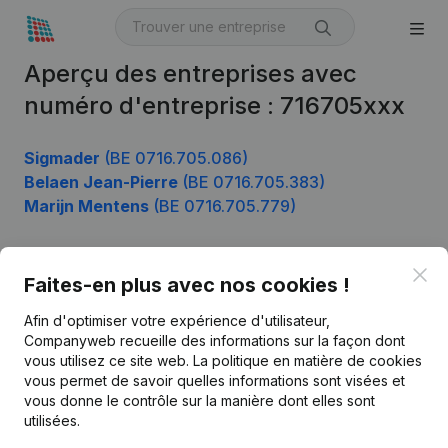
Aperçu des entreprises avec
numéro d'entreprise : 716705xxx
Sigmader
(BE 0716.705.086)
Belaen Jean-Pierre
(BE 0716.705.383)
Marijn Mentens
(BE 0716.705.779)
Clo
Faites-en plus avec nos cookies !
Produit
Afin d'optimiser votre expérience d'utilisateur,
Informations d’entreprise
Companyweb recueille des informations sur la façon dont
Monitoring
vous utilisez ce site web.
La politique en matière de cookies
Français
vous permet de savoir quelles informations sont visées et
Recherche internationale
vous donne le contrôle sur la manière dont elles sont
utilisées.
Kantorenpark Everest
Prospection
Leuvensesteenweg