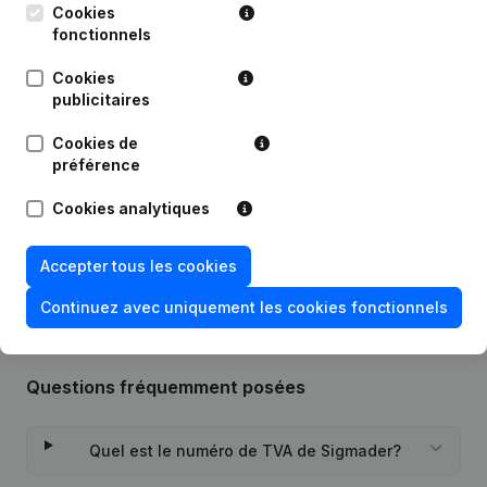
Cookies
fonctionnels
Date
Publication
Cookies
publicitaires
Modification Forme Juridique -
24-11-2021
Demissions, Nominations
Cookies de
préférence
17-05-2019
Divers - Capital, Actions
Cookies analytiques
Rubrique Constitution (Nouvelle
24-12-2018
Personne Morale, Ouverture
Succursale, etc...)
Accepter tous les cookies
Continuez avec uniquement les cookies fonctionnels
Questions fréquemment posées
Quel est le numéro de TVA de Sigmader?