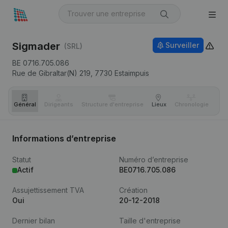
Sigmader
Surveiller
(SRL)
BE 0716.705.086
Rue de Gibraltar(N) 219,
7730
Estaimpuis
Général
Dirigeants
Structure d'entreprise
Lieux
Chronologie
Com
Informations d’entreprise
Statut
Numéro d’entreprise
Actif
BE0716.705.086
Assujettissement TVA
Création
Oui
20-12-2018
Dernier bilan
Taille d'entreprise