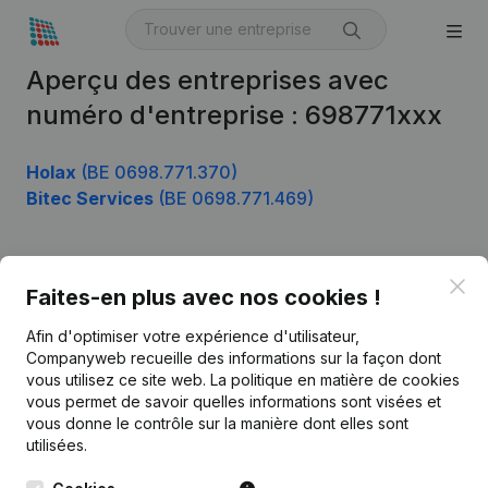
Aperçu des entreprises avec
numéro d'entreprise : 698771xxx
Holax
(BE 0698.771.370)
Bitec Services
(BE 0698.771.469)
Clo
Produit
Faites-en plus avec nos cookies !
Informations d’entreprise
Afin d'optimiser votre expérience d'utilisateur,
Companyweb recueille des informations sur la façon dont
Monitoring
Français
vous utilisez ce site web.
La politique en matière de cookies
vous permet de savoir quelles informations sont visées et
Recherche internationale
vous donne le contrôle sur la manière dont elles sont
Kantorenpark Everest
Prospection
utilisées.
Leuvensesteenweg
iOS app
248D,