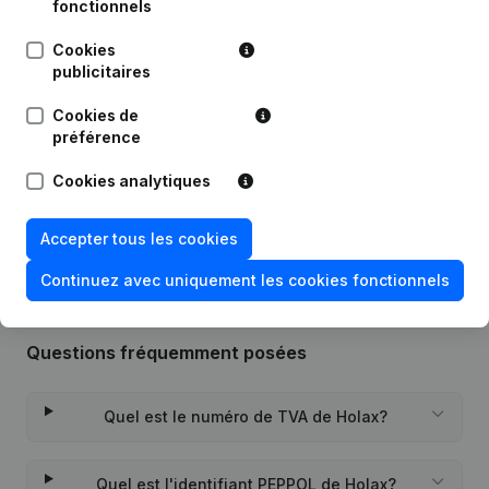
fonctionnels
Date
Publication
Cookies
publicitaires
Capital - Actions - Demissions -
Cookies de
24-07-2019
Nominations - Modification Forme
préférence
Juridique
(NL)
Cookies analytiques
Rubrique Constitution (Nouvelle
27-06-2018
Personne Morale, Ouverture
Succursale, etc...)
(NL)
Accepter tous les cookies
Continuez avec uniquement les cookies fonctionnels
Questions fréquemment posées
Quel est le numéro de TVA de Holax?
Quel est l'identifiant PEPPOL de Holax?