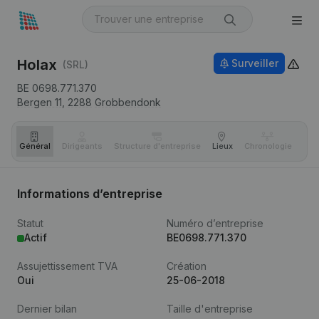
Holax
Surveiller
(SRL)
BE 0698.771.370
Bergen 11,
2288
Grobbendonk
Général
Dirigeants
Structure d'entreprise
Lieux
Chronologie
Com
Informations d’entreprise
Statut
Numéro d’entreprise
Actif
BE0698.771.370
Assujettissement TVA
Création
Oui
25-06-2018
Dernier bilan
Taille d'entreprise