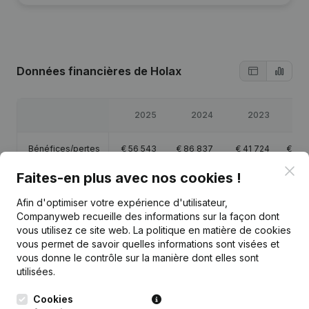
Données financières
de Holax
2025
2024
2023
2
Bénéfices/pertes
€
56 543
€
86 837
€
41 724
€
24 
Clo
Faites-en plus avec nos cookies !
Capitaux propres
€
219 660
€
194 804
€
107 967
€
66 
Afin d'optimiser votre expérience d'utilisateur,
Companyweb recueille des informations sur la façon dont
Marge brute
€
87 179
€
133 460
€
60 999
€
36 
vous utilisez ce site web.
La politique en matière de cookies
vous permet de savoir quelles informations sont visées et
vous donne le contrôle sur la manière dont elles sont
utilisées.
Publications
de Holax
Cookies