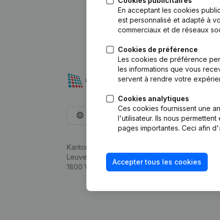
Cookies publicitaires
En acceptant les cookies public
est personnalisé et adapté à vo
commerciaux et de réseaux soc
Cookies de préférence
Les cookies de préférence per
les informations que vous recev
servent à rendre votre expérie
Cookies analytiques
Ces cookies fournissent une ana
Français
l'utilisateur. Ils nous permette
pages importantes. Ceci afin d'
Kantorenpark Everest
Leuvensesteenweg 248D,
Accepter tous les cookies
1800 Vilvoorde