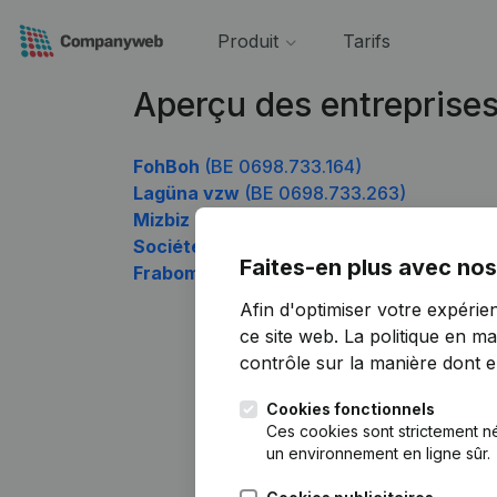
Produit
Tarifs
Aperçu des entreprise
FohBoh
(BE 0698.733.164)
Lagüna vzw
(BE 0698.733.263)
Mizbiz
(BE 0698.733.659)
Société Médicale Docteur Delphine Ger
Faites-en plus avec nos
Fraboma
(BE 0698.733.956)
Afin d'optimiser votre expérie
ce site web.
La politique en ma
contrôle sur la manière dont ell
Cookies fonctionnels
Ces cookies sont strictement n
un environnement en ligne sûr.