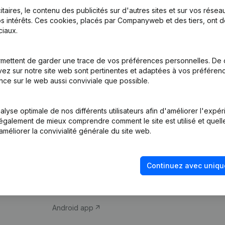
itaires, le contenu des publicités sur d'autres sites et sur vos rése
s intérêts. Ces cookies, placés par Companyweb et des tiers, ont d
iaux.
mettent de garder une trace de vos préférences personnelles. De 
ez sur notre site web sont pertinentes et adaptées à vos préférence
Produit
Thème
nce sur le web aussi conviviale que possible.
Informations
Compliance et pré
d’entreprise
fraude
lyse optimale de nos différents utilisateurs afin d'améliorer l'expé
nt également de mieux comprendre comment le site est utilisé et quell
Monitoring
Consulter des co
améliorer la convivialité générale du site web.
Recherche
Recherche de nu
internationale
Vérification de la 
Continuez avec uniqu
Prospection
iOS app
Android app