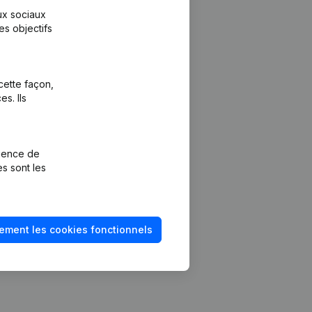
aux sociaux
es objectifs
cette façon,
s. Ils
Plateforme
vention de la
Intégrations
rience de
Intégrations
es sont les
mptes annuels
personnalisées
méro de TVA
Expérience de
paiement
solvabilité
ement les cookies fonctionnels
Contact
Tarifs