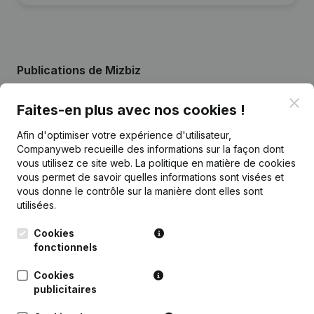
Publications
de Mizbiz
Clo
Faites-en plus avec nos cookies !
Date
Publication
Afin d'optimiser votre expérience d'utilisateur,
Siège Social - Demissions -
Companyweb recueille des informations sur la façon dont
06-05-2026
Nominations
(NL)
vous utilisez ce site web.
La politique en matière de cookies
vous permet de savoir quelles informations sont visées et
vous donne le contrôle sur la manière dont elles sont
15-10-2021
Siège Social
(NL)
utilisées.
Siège Social - Demissions -
Cookies
Nominations - Statuts (Traduction,
16-07-2020
fonctionnels
Coordination, Autres Modifications,
…)
(NL)
Cookies
publicitaires
Rubrique Constitution (Nouvelle
03-07-2018
Personne Morale, Ouverture