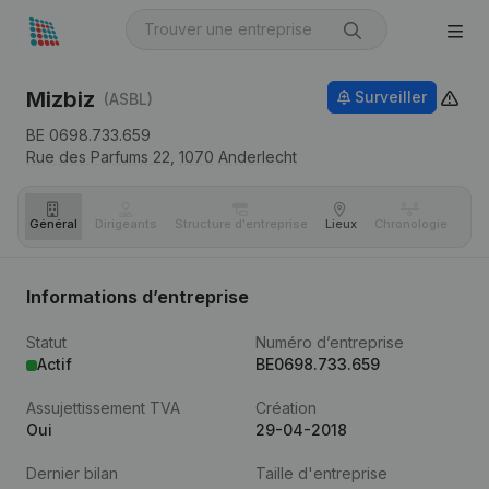
Mizbiz
Surveiller
(ASBL)
BE 0698.733.659
Rue des Parfums 22,
1070
Anderlecht
Général
Dirigeants
Structure d'entreprise
Lieux
Chronologie
Com
Informations d’entreprise
Statut
Numéro d’entreprise
Actif
BE0698.733.659
Assujettissement TVA
Création
Oui
29-04-2018
Dernier bilan
Taille d'entreprise