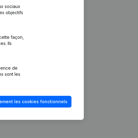
aux sociaux
es objectifs
cette façon,
s. Ils
Plateforme
vention de la
Intégrations
rience de
Intégrations
es sont les
mptes annuels
personnalisées
méro de TVA
Expérience de
paiement
solvabilité
ement les cookies fonctionnels
Contact
Tarifs