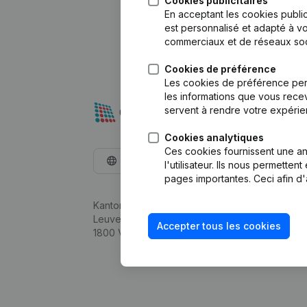
Cookies publicitaires
En acceptant les cookies public
est personnalisé et adapté à vo
commerciaux et de réseaux soc
Cookies de préférence
Les cookies de préférence per
les informations que vous recev
servent à rendre votre expérie
Cookies analytiques
Ces cookies fournissent une ana
Français
l'utilisateur. Ils nous permette
pages importantes. Ceci afin d'
Kantorenpark Everest
Leuvensesteenweg 248D,
Accepter tous les cookies
1800 Vilvoorde