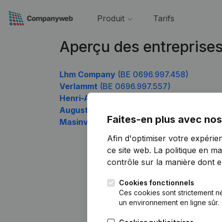
Produit
Tarifs
Aperçu des entreprise
Lhm Company
(BE 0696.997.458)
Verlammt
(BE 0696.997.557)
Henri-August
(BE 0696.997.656)
August Inn
(BE 0696.997.755)
Faites-en plus avec nos
Masinver
(BE 0696.997.953)
Afin d'optimiser votre expérie
ce site web.
La politique en ma
contrôle sur la manière dont ell
Cookies fonctionnels
Ces cookies sont strictement n
un environnement en ligne sûr.