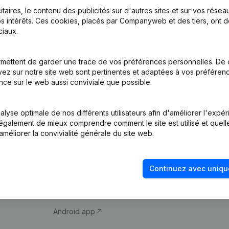
itaires, le contenu des publicités sur d'autres sites et sur vos rése
s intérêts. Ces cookies, placés par Companyweb et des tiers, ont d
iaux.
mettent de garder une trace de vos préférences personnelles. De 
ez sur notre site web sont pertinentes et adaptées à vos préférence
Produit
Thème
nce sur le web aussi conviviale que possible.
Informations
Compliance et pré
d’entreprise
fraude
lyse optimale de nos différents utilisateurs afin d'améliorer l'expé
nt également de mieux comprendre comment le site est utilisé et quell
Monitoring
Consulter des co
améliorer la convivialité générale du site web.
Recherche
Recherche de nu
internationale
Vérification de la 
Continuez avec uniqu
Prospection
iOS app
Android app