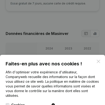
Essai gratuit de 7 jours, aucune carte de crédit requise.
Données financières
de Masinver
2024
2023
2022
Bénéfices/pertes
€
21 742
€
-17 101
€
27 423
€
-14
Clo
Faites-en plus avec nos cookies !
Capitaux propres
€
-61 944
€
-83 685
€
-66 585
€
-94
Afin d'optimiser votre expérience d'utilisateur,
Companyweb recueille des informations sur la façon dont
vous utilisez ce site web.
La politique en matière de cookies
Marge brute
€
42 862
€
5 166
€
50 063
€
17
vous permet de savoir quelles informations sont visées et
vous donne le contrôle sur la manière dont elles sont
utilisées.
Cookies