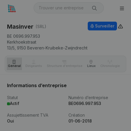
Masinver
Surveiller
(SRL)
BE 0696.997.953
Kerkhoekstraat
13/5,
9150
Beveren-Kruibeke-Zwijndrecht
Général
Dirigeants
Structure d'entreprise
Lieux
Chronologie
Com
Informations d’entreprise
Statut
Numéro d’entreprise
Actif
BE0696.997.953
Assujettissement TVA
Création
Oui
01-06-2018