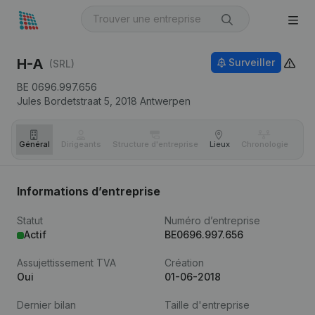
H-A
Surveiller
(SRL)
BE 0696.997.656
Jules Bordetstraat 5,
2018
Antwerpen
Général
Dirigeants
Structure d'entreprise
Lieux
Chronologie
Com
Informations d’entreprise
Statut
Numéro d’entreprise
Actif
BE0696.997.656
Assujettissement TVA
Création
Oui
01-06-2018
Dernier bilan
Taille d'entreprise