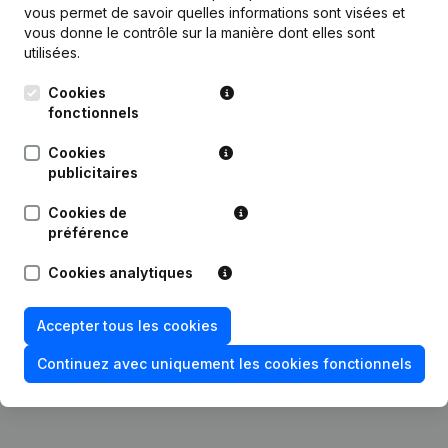
vous permet de savoir quelles informations sont visées et
vous donne le contrôle sur la manière dont elles sont
utilisées.
Publications
de H-A
Cookies
fonctionnels
Cookies
Date
Publication
publicitaires
Statuts (Traduction, Coordination,
Cookies de
Autres Modifications, …) -
01-09-2022
préférence
Modification Forme Juridique -
Demissions - Nominations
(NL)
Cookies analytiques
06-12-2019
Siège Social
(NL)
Accepter tous les cookies
Rubrique Constitution (Nouvelle
Continuez avec uniquement les cookies fonctionnels
05-06-2018
Personne Morale, Ouverture
Succursale, etc...)
(NL)