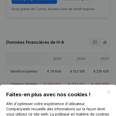
Essai gratuit de 7 jours, aucune carte de crédit requise.
Données financières
de H-A
2025
2024
2023
Bénéfices/pertes
€
76 649
€
123 395
€
235 426
Capitaux propres
€
-460 823
€
-537 472
€
-660 868
Clo
Faites-en plus avec nos cookies !
Marge brute
€
1 183 661
€
1 240 607
€
1 337 962
Afin d'optimiser votre expérience d'utilisateur,
Companyweb recueille des informations sur la façon dont
Personnel
19,6
20,4
22,1
vous utilisez ce site web.
La politique en matière de cookies