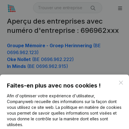
Aperçu des entreprises avec
numéro d'entreprise : 696962xxx
Groupe Mémoire - Groep Herinnering
(BE
0696.962.123)
Oke Nollet
(BE 0696.962.222)
In Minds
(BE 0696.962.915)
Clo
Faites-en plus avec nos cookies !
Produit
Afin d'optimiser votre expérience d'utilisateur,
Informations d’entreprise
Companyweb recueille des informations sur la façon dont
vous utilisez ce site web.
La politique en matière de cookies
Monitoring
Français
vous permet de savoir quelles informations sont visées et
vous donne le contrôle sur la manière dont elles sont
Recherche internationale
utilisées.