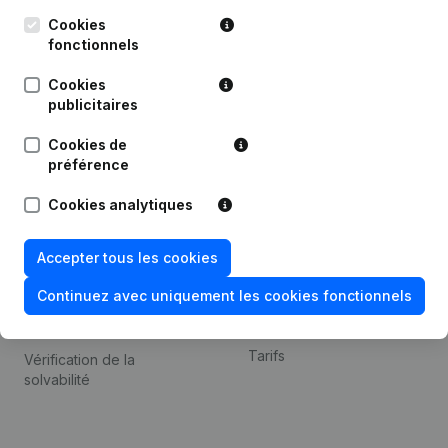
Kantorenpark Everest
Prospection
Leuvensesteenweg
Cookies
iOS app
248D,
fonctionnels
1800 Vilvoorde
Android app
Cookies
publicitaires
Cookies de
Thème
Plateforme
préférence
Compliance et prévention
Intégrations
Cookies analytiques
de la fraude
Intégrations
Consulter des comptes
personnalisées
Accepter tous les cookies
annuels
Expérience de paiement
Continuez avec uniquement les cookies fonctionnels
Recherche de numéro de
Contact
TVA
Tarifs
Vérification de la
solvabilité