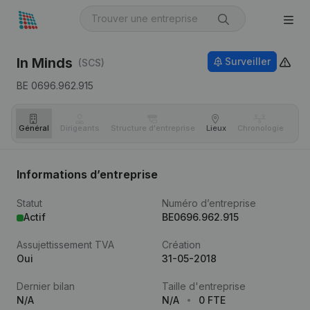
In Minds
Surveiller
(SCS)
BE 0696.962.915
Général
Dirigeants
Structure d'entreprise
Lieux
Chronologie
Com
Informations d’entreprise
Statut
Numéro d’entreprise
Actif
BE0696.962.915
Assujettissement TVA
Création
Oui
31-05-2018
Dernier bilan
Taille d'entreprise
N/A
N/A
0 FTE