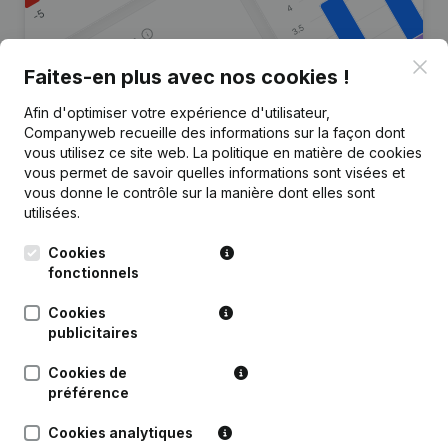
Clo
Faites-en plus avec nos cookies !
Afin d'optimiser votre expérience d'utilisateur,
Vous recherchez plus
Companyweb recueille des informations sur la façon dont
d’informations sur cette entreprise
vous utilisez ce site web.
La politique en matière de cookies
?
vous permet de savoir quelles informations sont visées et
vous donne le contrôle sur la manière dont elles sont
utilisées.
Consulter la santé en un coup d'oeil
Choisissez des informations rapides ou des détails
Cookies
granulaires
fonctionnels
Recevez des mises à jour sur les développements
Cookies
importants
publicitaires
Essayer gratuitement
Découvrir plus
Cookies de
préférence
Essai gratuit de 7 jours, aucune carte de crédit requise.
Cookies analytiques