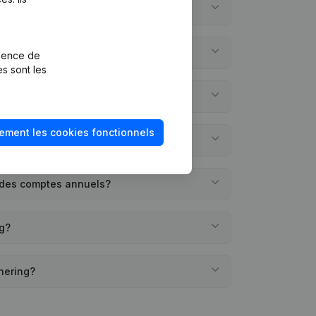
ring?
ing?
rience de
es sont les
créée?
ement les cookies fonctionnels
 des comptes annuels?
g?
nnering?