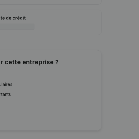
ite de crédit
r cette entreprise ?
ulaires
rtants