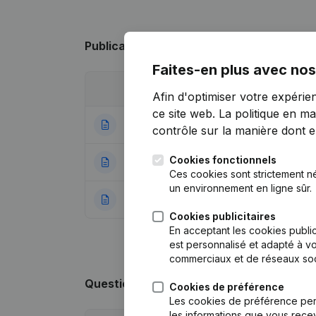
Publications
de GM-GH
Faites-en plus avec nos
Date
Publication
Afin d'optimiser votre expérie
ce site web.
La politique en ma
10-10-2024
Statuts (Traducti
contrôle sur la manière dont ell
Cookies fonctionnels
29-10-2019
Demissions - Nom
Ces cookies sont strictement n
un environnement en ligne sûr.
04-06-2018
Rubrique Constitu
Cookies publicitaires
En acceptant les cookies public
est personnalisé et adapté à vo
commerciaux et de réseaux soc
Questions fréquemment posées
Cookies de préférence
Les cookies de préférence per
les informations que vous recev