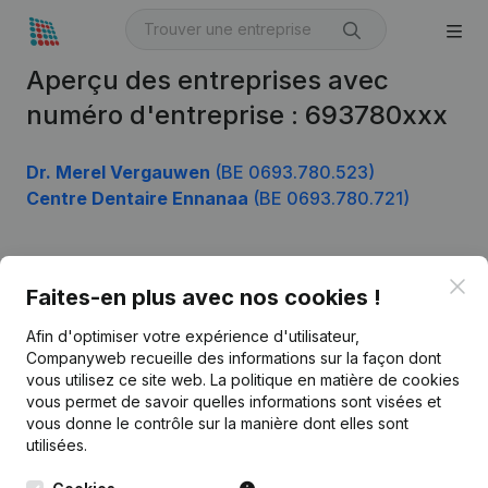
Aperçu des entreprises avec
numéro d'entreprise : 693780xxx
Dr. Merel Vergauwen
(BE 0693.780.523)
Centre Dentaire Ennanaa
(BE 0693.780.721)
Clo
Produit
Faites-en plus avec nos cookies !
Informations d’entreprise
Afin d'optimiser votre expérience d'utilisateur,
Companyweb recueille des informations sur la façon dont
Monitoring
Français
vous utilisez ce site web.
La politique en matière de cookies
vous permet de savoir quelles informations sont visées et
Recherche internationale
vous donne le contrôle sur la manière dont elles sont
Kantorenpark Everest
Prospection
utilisées.
Leuvensesteenweg
iOS app
248D,