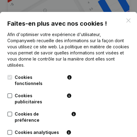
Clo
Faites-en plus avec nos cookies !
Afin d'optimiser votre expérience d'utilisateur,
Vous recherchez plus
Companyweb recueille des informations sur la façon dont
d’informations sur cette entreprise
vous utilisez ce site web.
La politique en matière de cookies
?
vous permet de savoir quelles informations sont visées et
vous donne le contrôle sur la manière dont elles sont
utilisées.
Consulter la santé en un coup d'oeil
Choisissez des informations rapides ou des détails
Cookies
granulaires
fonctionnels
Recevez des mises à jour sur les développements
Cookies
importants
publicitaires
Essayer gratuitement
Découvrir plus
Cookies de
préférence
Essai gratuit de 7 jours, aucune carte de crédit requise.
Cookies analytiques