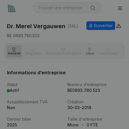
Dr. Merel Vergauwen
Surveiller
(SRL)
BE 0693.780.523
Général
Dirigeants
Structure d'entreprise
Lieux
Chronologie
Com
Informations d’entreprise
Statut
Numéro d’entreprise
Actif
BE0693.780.523
Assujettissement TVA
Création
Non
30-03-2018
Dernier bilan
Taille d'entreprise
2025
Micro
0 FTE