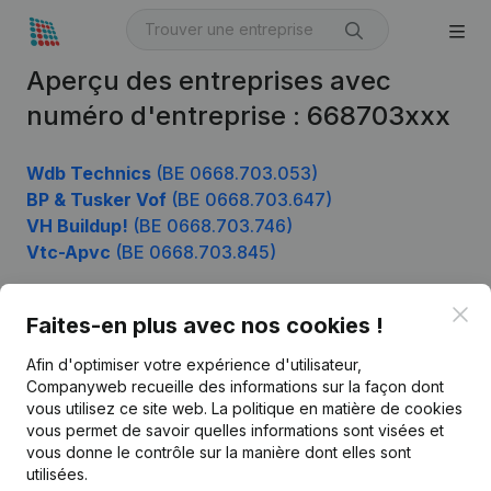
Aperçu des entreprises avec
numéro d'entreprise : 668703xxx
Wdb Technics
(BE 0668.703.053)
BP & Tusker Vof
(BE 0668.703.647)
VH Buildup!
(BE 0668.703.746)
Vtc-Apvc
(BE 0668.703.845)
Clo
Faites-en plus avec nos cookies !
Produit
Afin d'optimiser votre expérience d'utilisateur,
Informations d’entreprise
Companyweb recueille des informations sur la façon dont
vous utilisez ce site web.
La politique en matière de cookies
Monitoring
Français
vous permet de savoir quelles informations sont visées et
vous donne le contrôle sur la manière dont elles sont
Recherche internationale
utilisées.