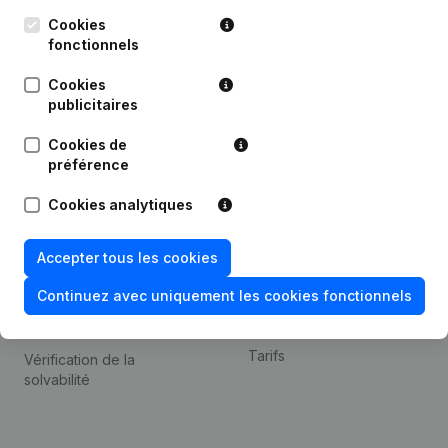
Kantorenpark Everest
Prospection
Leuvensesteenweg
Cookies
iOS app
248D,
fonctionnels
1800 Vilvoorde
Android app
Cookies
publicitaires
Cookies de
Thème
Plateforme
préférence
Compliance et prévention
Intégrations
Cookies analytiques
de la fraude
Intégrations
Consulter des comptes
personnalisées
Accepter tous les cookies
annuels
Expérience de paiement
Continuez avec uniquement les cookies fonctionnels
Recherche de numéro de
Contact
TVA
Tarifs
Vérification de la
solvabilité