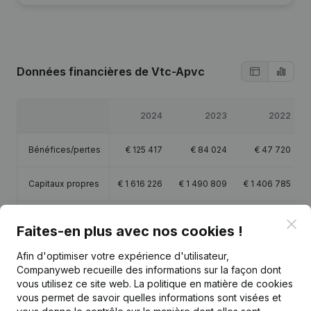
Données financières
de Vtc-Apvc
2024
2023
2022
Bénéfices/pertes
€
125 417
€
84 024
€
47 720
Capitaux propres
€
1 616 226
€
1 490 809
€
1 406 785
Marge brute
€
355 135
€
317 408
€
201 379
Clo
Faites-en plus avec nos cookies !
Afin d'optimiser votre expérience d'utilisateur,
Companyweb recueille des informations sur la façon dont
vous utilisez ce site web.
La politique en matière de cookies
vous permet de savoir quelles informations sont visées et
Publications
de Vtc-Apvc