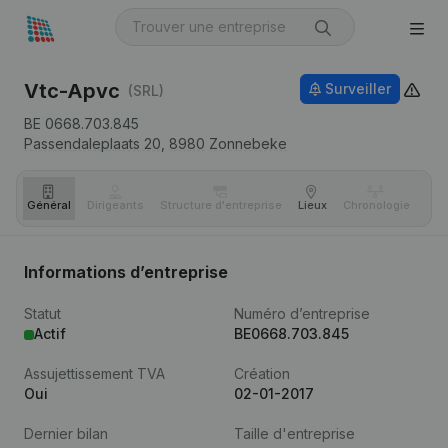
Vtc-Apvc
Surveiller
(SRL)
BE 0668.703.845
Passendaleplaats 20,
8980
Zonnebeke
Général
Dirigeants
Structure d'entreprise
Lieux
Chronologie
Com
Informations d’entreprise
Statut
Numéro d’entreprise
Actif
BE0668.703.845
Assujettissement TVA
Création
Oui
02-01-2017
Dernier bilan
Taille d'entreprise