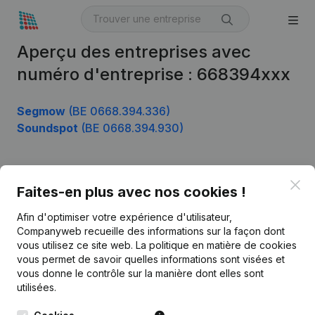
Aperçu des entreprises avec
numéro d'entreprise : 668394xxx
Segmow
(BE 0668.394.336)
Soundspot
(BE 0668.394.930)
Clo
Produit
Faites-en plus avec nos cookies !
Informations d’entreprise
Afin d'optimiser votre expérience d'utilisateur,
Companyweb recueille des informations sur la façon dont
Monitoring
Français
vous utilisez ce site web.
La politique en matière de cookies
vous permet de savoir quelles informations sont visées et
Recherche internationale
vous donne le contrôle sur la manière dont elles sont
Kantorenpark Everest
Prospection
utilisées.
Leuvensesteenweg
iOS app
248D,